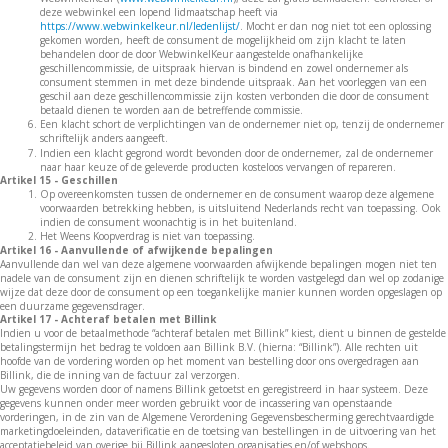
deze webwinkel een lopend lidmaatschap heeft via
https://www.webwinkelkeur.nl/ledenlijst/
. Mocht er dan nog niet tot een oplossing
gekomen worden, heeft de consument de mogelijkheid om zijn klacht te laten
behandelen door de door WebwinkelKeur aangestelde onafhankelijke
geschillencommissie, de uitspraak hiervan is bindend en zowel ondernemer als
consument stemmen in met deze bindende uitspraak. Aan het voorleggen van een
geschil aan deze geschillencommissie zijn kosten verbonden die door de consument
betaald dienen te worden aan de betreffende commissie.
Een klacht schort de verplichtingen van de ondernemer niet op, tenzij de ondernemer
schriftelijk anders aangeeft.
Indien een klacht gegrond wordt bevonden door de ondernemer, zal de ondernemer
naar haar keuze of de geleverde producten kosteloos vervangen of repareren.
Artikel 15 - Geschillen
Op overeenkomsten tussen de ondernemer en de consument waarop deze algemene
voorwaarden betrekking hebben, is uitsluitend Nederlands recht van toepassing. Ook
indien de consument woonachtig is in het buitenland.
Het Weens Koopverdrag is niet van toepassing.
Artikel 16 - Aanvullende of afwijkende bepalingen
Aanvullende dan wel van deze algemene voorwaarden afwijkende bepalingen mogen niet ten
nadele van de consument zijn en dienen schriftelijk te worden vastgelegd dan wel op zodanige
wijze dat deze door de consument op een toegankelijke manier kunnen worden opgeslagen op
een duurzame gegevensdrager.
Artikel 17 - Achteraf betalen met Billink
Indien u voor de betaalmethode “achteraf betalen met Billink” kiest, dient u binnen de gestelde
betalingstermijn het bedrag te voldoen aan Billink B.V. (hierna: “Billink”). Alle rechten uit
hoofde van de vordering worden op het moment van bestelling door ons overgedragen aan
Billink, die de inning van de factuur zal verzorgen.
Uw gegevens worden door of namens Billink getoetst en geregistreerd in haar systeem. Deze
gegevens kunnen onder meer worden gebruikt voor de incassering van openstaande
vorderingen, in de zin van de Algemene Verordening Gegevensbescherming gerechtvaardigde
marketingdoeleinden, dataverificatie en de toetsing van bestellingen in de uitvoering van het
acceptatiebeleid van overige bij Billink aangesloten organisaties en/of webshops.