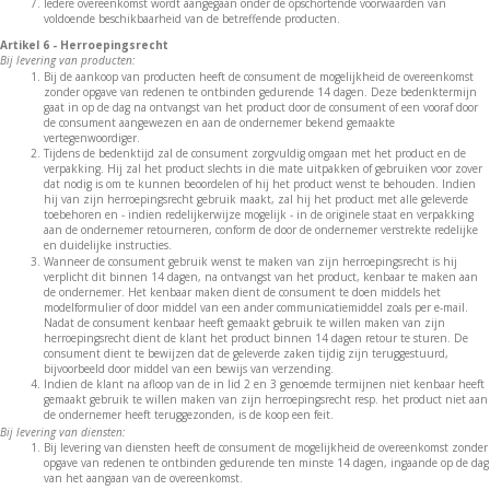
Iedere overeenkomst wordt aangegaan onder de opschortende voorwaarden van
voldoende beschikbaarheid van de betreffende producten.
Artikel 6 - Herroepingsrecht
Bij levering van producten:
Bij de aankoop van producten heeft de consument de mogelijkheid de overeenkomst
zonder opgave van redenen te ontbinden gedurende 14 dagen. Deze bedenktermijn
gaat in op de dag na ontvangst van het product door de consument of een vooraf door
de consument aangewezen en aan de ondernemer bekend gemaakte
vertegenwoordiger.
Tijdens de bedenktijd zal de consument zorgvuldig omgaan met het product en de
verpakking. Hij zal het product slechts in die mate uitpakken of gebruiken voor zover
dat nodig is om te kunnen beoordelen of hij het product wenst te behouden. Indien
hij van zijn herroepingsrecht gebruik maakt, zal hij het product met alle geleverde
toebehoren en - indien redelijkerwijze mogelijk - in de originele staat en verpakking
aan de ondernemer retourneren, conform de door de ondernemer verstrekte redelijke
en duidelijke instructies.
Wanneer de consument gebruik wenst te maken van zijn herroepingsrecht is hij
verplicht dit binnen 14 dagen, na ontvangst van het product, kenbaar te maken aan
de ondernemer. Het kenbaar maken dient de consument te doen middels het
modelformulier of door middel van een ander communicatiemiddel zoals per e-mail.
Nadat de consument kenbaar heeft gemaakt gebruik te willen maken van zijn
herroepingsrecht dient de klant het product binnen 14 dagen retour te sturen. De
consument dient te bewijzen dat de geleverde zaken tijdig zijn teruggestuurd,
bijvoorbeeld door middel van een bewijs van verzending.
Indien de klant na afloop van de in lid 2 en 3 genoemde termijnen niet kenbaar heeft
gemaakt gebruik te willen maken van zijn herroepingsrecht resp. het product niet aan
de ondernemer heeft teruggezonden, is de koop een feit.
Bij levering van diensten:
Bij levering van diensten heeft de consument de mogelijkheid de overeenkomst zonder
opgave van redenen te ontbinden gedurende ten minste 14 dagen, ingaande op de dag
van het aangaan van de overeenkomst.