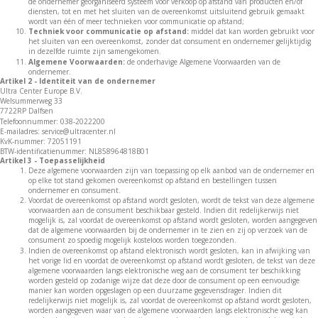
de ondernemer georganiseerd systeem voor verkoop op afstand van producten en/of
diensten, tot en met het sluiten van de overeenkomst uitsluitend gebruik gemaakt
wordt van één of meer technieken voor communicatie op afstand;
Techniek voor communicatie op afstand:
middel dat kan worden gebruikt voor
het sluiten van een overeenkomst, zonder dat consument en ondernemer gelijktijdig
in dezelfde ruimte zijn samengekomen.
Algemene Voorwaarden:
de onderhavige Algemene Voorwaarden van de
ondernemer.
Artikel 2 - Identiteit van de ondernemer
Ultra Center Europe B.V.
Welsummerweg 33
7722RP Dalfsen
Telefoonnummer: 038-2022200
E-mailadres: service@ultracenter.nl
KvK-nummer: 72051191
BTW-identificatienummer: NL858964818B01
Artikel 3 - Toepasselijkheid
Deze algemene voorwaarden zijn van toepassing op elk aanbod van de ondernemer en
op elke tot stand gekomen overeenkomst op afstand en bestellingen tussen
ondernemer en consument.
Voordat de overeenkomst op afstand wordt gesloten, wordt de tekst van deze algemene
voorwaarden aan de consument beschikbaar gesteld. Indien dit redelijkerwijs niet
mogelijk is, zal voordat de overeenkomst op afstand wordt gesloten, worden aangegeven
dat de algemene voorwaarden bij de ondernemer in te zien en zij op verzoek van de
consument zo spoedig mogelijk kosteloos worden toegezonden.
Indien de overeenkomst op afstand elektronisch wordt gesloten, kan in afwijking van
het vorige lid en voordat de overeenkomst op afstand wordt gesloten, de tekst van deze
algemene voorwaarden langs elektronische weg aan de consument ter beschikking
worden gesteld op zodanige wijze dat deze door de consument op een eenvoudige
manier kan worden opgeslagen op een duurzame gegevensdrager. Indien dit
redelijkerwijs niet mogelijk is, zal voordat de overeenkomst op afstand wordt gesloten,
worden aangegeven waar van de algemene voorwaarden langs elektronische weg kan