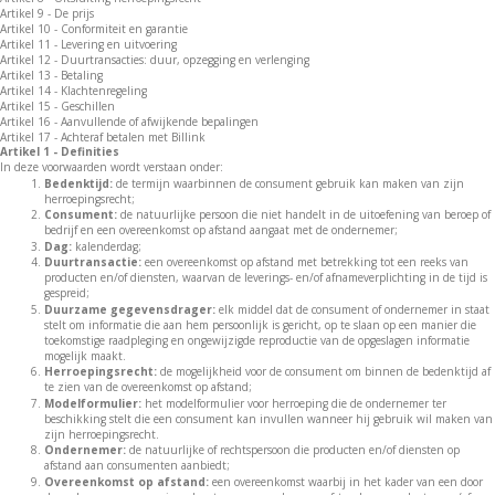
Artikel 9 - De prijs
Artikel 10 - Conformiteit en garantie
Artikel 11 - Levering en uitvoering
Artikel 12 - Duurtransacties: duur, opzegging en verlenging
Artikel 13 - Betaling
Artikel 14 - Klachtenregeling
Artikel 15 - Geschillen
Artikel 16 - Aanvullende of afwijkende bepalingen
Artikel 17 - Achteraf betalen met Billink
Artikel 1 - Definities
In deze voorwaarden wordt verstaan onder:
Bedenktijd:
de termijn waarbinnen de consument gebruik kan maken van zijn
herroepingsrecht;
Consument:
de natuurlijke persoon die niet handelt in de uitoefening van beroep of
bedrijf en een overeenkomst op afstand aangaat met de ondernemer;
Dag:
kalenderdag;
Duurtransactie:
een overeenkomst op afstand met betrekking tot een reeks van
producten en/of diensten, waarvan de leverings- en/of afnameverplichting in de tijd is
gespreid;
Duurzame gegevensdrager:
elk middel dat de consument of ondernemer in staat
stelt om informatie die aan hem persoonlijk is gericht, op te slaan op een manier die
toekomstige raadpleging en ongewijzigde reproductie van de opgeslagen informatie
mogelijk maakt.
Herroepingsrecht
:
de mogelijkheid voor de consument om binnen de bedenktijd af
te zien van de overeenkomst op afstand;
Modelformulier:
het modelformulier voor herroeping die de ondernemer ter
beschikking stelt die een consument kan invullen wanneer hij gebruik wil maken van
zijn herroepingsrecht.
Ondernemer:
de natuurlijke of rechtspersoon die producten en/of diensten op
afstand aan consumenten aanbiedt;
Overeenkomst op afstand:
een overeenkomst waarbij in het kader van een door