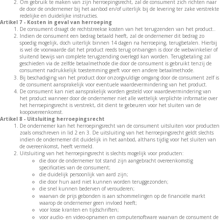
Om gebruik te maken van zijn herroepingsrecht, zal de consument zich richten naar
de door de ondernemer bij het aanbod en/of uiterlijk bij de levering ter zake verstrekte
redelijke en duidelijke instructies.
Artikel 7 - Kosten in geval van herroeping
De consument draagt de rechtstreekse kosten van het terugzenden van het product..
Indien de consument een bedrag betaald heeft, zal de ondernemer dit bedrag zo
spoedig mogelijk, doch uiterlijk binnen 14 dagen na herroeping, terugbetalen. Hierbij
is wel de voorwaarde dat het product reeds terug ontvangen is door de webwinkelier of
sluitend bewijs van complete terugzending overlegd kan worden. Terugbetaling zal
geschieden via de zelfde betaalmethode die door de consument is gebruikt tenzij de
consument nadrukkelijk toestemming geeft voor een andere betaalmethode.
Bij beschadiging van het product door onzorgvuldige omgang door de consument zelf is
de consument aansprakelijk voor eventuele waardevermindering van het product.
De consument kan niet aansprakelijk worden gesteld voor waardevermindering van
het product wanneer door de ondernemer niet alle wettelijk verplichte informatie over
het herroepingsrecht is verstrekt, dit dient te gebeuren voor het sluiten van de
koopovereenkomst.
Artikel 8 - Uitsluiting herroepingsrecht
De ondernemer kan het herroepingsrecht van de consument uitsluiten voor producten
zoals omschreven in lid 2 en 3. De uitsluiting van het herroepingsrecht geldt slechts
indien de ondernemer dit duidelijk in het aanbod, althans tijdig voor het sluiten van
de overeenkomst, heeft vermeld.
Uitsluiting van het herroepingsrecht is slechts mogelijk voor producten:
die door de ondernemer tot stand zijn aangebracht overeenkomstig
specificaties van de consument;
die duidelijk persoonlijk van aard zijn;
die door hun aard niet kunnen worden teruggezonden;
die snel kunnen bederven of verouderen;
waarvan de prijs gebonden is aan schommelingen op de financiële markt
waarop de ondernemer geen invloed heeft;
voor losse kranten en tijdschriften;
voor audio- en video-opnamen en computersoftware waarvan de consument de