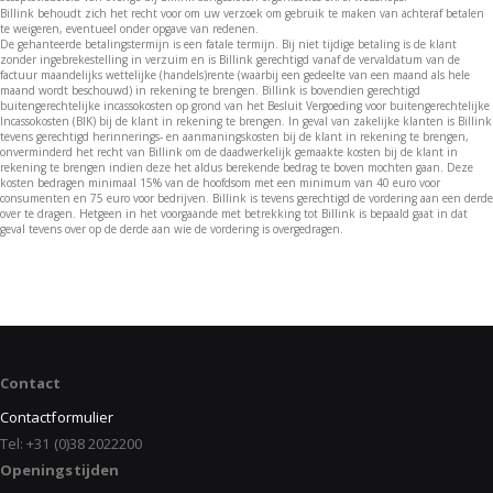
Billink behoudt zich het recht voor om uw verzoek om gebruik te maken van achteraf betalen
te weigeren, eventueel onder opgave van redenen.
De gehanteerde betalingstermijn is een fatale termijn. Bij niet tijdige betaling is de klant
zonder ingebrekestelling in verzuim en is Billink gerechtigd vanaf de vervaldatum van de
factuur maandelijks wettelijke (handels)rente (waarbij een gedeelte van een maand als hele
maand wordt beschouwd) in rekening te brengen. Billink is bovendien gerechtigd
buitengerechtelijke incassokosten op grond van het Besluit Vergoeding voor buitengerechtelijke
Incassokosten (BIK) bij de klant in rekening te brengen. In geval van zakelijke klanten is Billink
tevens gerechtigd herinnerings- en aanmaningskosten bij de klant in rekening te brengen,
onverminderd het recht van Billink om de daadwerkelijk gemaakte kosten bij de klant in
rekening te brengen indien deze het aldus berekende bedrag te boven mochten gaan. Deze
kosten bedragen minimaal 15% van de hoofdsom met een minimum van 40 euro voor
consumenten en 75 euro voor bedrijven. Billink is tevens gerechtigd de vordering aan een derde
over te dragen. Hetgeen in het voorgaande met betrekking tot Billink is bepaald gaat in dat
geval tevens over op de derde aan wie de vordering is overgedragen.
Contact
Contactformulier
Tel: +31 (0)38 2022200
Openingstijden