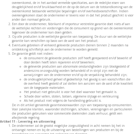
overeenkomst, de in het aanbod vermelde specificaties, aan de redelijke eisen van
deugdelijkheid en/of bruikbaarheid en de op de datum van de totstandkoming van de
overeenkomst bestaande wettelijke bepalingen en/of overheidsvoorschriften. Indien
overeengekomen staat de ondernemer er tevens voor in dat het product geschikt is voor
ander dan normaal gebruik.
Een door de ondernemer, fabrikant of importeur verstrekte garantie doet niets af aan
de wettelijke rechten en vorderingen die de consument op grond van de overeenkomst
tegenover de ondernemer kan doen gelden.
Op alle producten is de wettelijke garantie van toepassing. De duur van de wettelijke
garantie kan verschillen op basis van de aard van het product.
Eventuele gebreken of verkeerd geleverde producten dienen binnen 2 maanden na
ontdekking schriftelijk aan de ondernemer te worden gemeld.
De garantie geldt niet indien:
de consument de geleverde producten zelf heeft gerepareerd en/of bewerkt of
door derden heeft laten repareren en/of bewerken;
de geleverde producten aan abnormale omstandigheden zijn blootgesteld of
anderszins onzorgvuldig worden behandeld of in strijd zijn met de
aanwijzingen van de ondernemer en/of op de verpakking behandeld zijn;
de ondeugdelijkheid geheel of gedeeltelijk het gevolg is van voorschriften die
de overheid heeft gesteld of zal stellen ten aanzien van de aard of de kwaliteit
van de toegepaste materialen.
Het product niet gebruikt is voor het doel waarvoor het gemaakt is.
Schade door vallen, stoten, botsen, algemene slijtage en verkleuring.
Als het product niet volgens de handleiding gebruikt is.
De in dit artikel genoemde garantievoorwaarden zijn van toepassing op consumenten.
Voor zakelijke klanten, waaronder stichtingen, scholen, verenigingen en particulieren
die producten gebruiken voor commerciële doeleinden zoals verhuur, geldt een
afwijkende regeling.
Artikel 11 - Levering en uitvoering
De ondernemer zal de grootst mogelijke zorgvuldigheid in acht nemen bij het in
ontvangst nemen en bij de uitvoering van bestellingen van producten en bij de
beoordeling van aanvragen tot verlening van diensten.