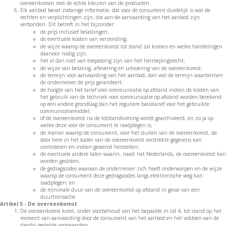
overeenkomen met de echte kleuren van de producten.
Elk aanbod bevat zodanige informatie, dat voor de consument duidelijk is wat de
rechten en verplichtingen zijn, die aan de aanvaarding van het aanbod zijn
verbonden. Dit betreft in het bijzonder:
de prijs inclusief belastingen;
de eventuele kosten van verzending;
de wijze waarop de overeenkomst tot stand zal komen en welke handelingen
daarvoor nodig zijn;
het al dan niet van toepassing zijn van het herroepingsrecht;
de wijze van betaling, aflevering en uitvoering van de overeenkomst;
de termijn voor aanvaarding van het aanbod, dan wel de termijn waarbinnen
de ondernemer de prijs garandeert;
de hoogte van het tarief voor communicatie op afstand indien de kosten van
het gebruik van de techniek voor communicatie op afstand worden berekend
op een andere grondslag dan het reguliere basistarief voor het gebruikte
communicatiemiddel;
of de overeenkomst na de totstandkoming wordt gearchiveerd, en zo ja op
welke deze voor de consument te raadplegen is;
de manier waarop de consument, voor het sluiten van de overeenkomst, de
door hem in het kader van de overeenkomst verstrekte gegevens kan
controleren en indien gewenst herstellen;
de eventuele andere talen waarin, naast het Nederlands, de overeenkomst kan
worden gesloten;
de gedragscodes waaraan de ondernemer zich heeft onderworpen en de wijze
waarop de consument deze gedragscodes langs elektronische weg kan
raadplegen; en
de minimale duur van de overeenkomst op afstand in geval van een
duurtransactie.
Artikel 5 - De overeenkomst
De overeenkomst komt, onder voorbehoud van het bepaalde in lid 4, tot stand op het
moment van aanvaarding door de consument van het aanbod en het voldoen aan de
daarbij gestelde voorwaarden.