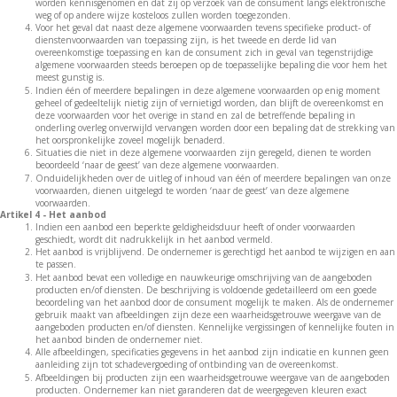
worden kennisgenomen en dat zij op verzoek van de consument langs elektronische
weg of op andere wijze kosteloos zullen worden toegezonden.
Voor het geval dat naast deze algemene voorwaarden tevens specifieke product- of
dienstenvoorwaarden van toepassing zijn, is het tweede en derde lid van
overeenkomstige toepassing en kan de consument zich in geval van tegenstrijdige
algemene voorwaarden steeds beroepen op de toepasselijke bepaling die voor hem het
meest gunstig is.
Indien één of meerdere bepalingen in deze algemene voorwaarden op enig moment
geheel of gedeeltelijk nietig zijn of vernietigd worden, dan blijft de overeenkomst en
deze voorwaarden voor het overige in stand en zal de betreffende bepaling in
onderling overleg onverwijld vervangen worden door een bepaling dat de strekking van
het oorspronkelijke zoveel mogelijk benaderd.
Situaties die niet in deze algemene voorwaarden zijn geregeld, dienen te worden
beoordeeld ‘naar de geest’ van deze algemene voorwaarden.
Onduidelijkheden over de uitleg of inhoud van één of meerdere bepalingen van onze
voorwaarden, dienen uitgelegd te worden ‘naar de geest’ van deze algemene
voorwaarden.
Artikel 4 - Het aanbod
Indien een aanbod een beperkte geldigheidsduur heeft of onder voorwaarden
geschiedt, wordt dit nadrukkelijk in het aanbod vermeld.
Het aanbod is vrijblijvend. De ondernemer is gerechtigd het aanbod te wijzigen en aan
te passen.
Het aanbod bevat een volledige en nauwkeurige omschrijving van de aangeboden
producten en/of diensten. De beschrijving is voldoende gedetailleerd om een goede
beoordeling van het aanbod door de consument mogelijk te maken. Als de ondernemer
gebruik maakt van afbeeldingen zijn deze een waarheidsgetrouwe weergave van de
aangeboden producten en/of diensten. Kennelijke vergissingen of kennelijke fouten in
het aanbod binden de ondernemer niet.
Alle afbeeldingen, specificaties gegevens in het aanbod zijn indicatie en kunnen geen
aanleiding zijn tot schadevergoeding of ontbinding van de overeenkomst.
Afbeeldingen bij producten zijn een waarheidsgetrouwe weergave van de aangeboden
producten. Ondernemer kan niet garanderen dat de weergegeven kleuren exact