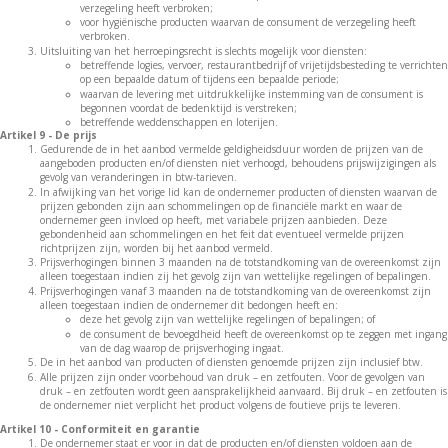
verzegeling heeft verbroken;
voor hygiënische producten waarvan de consument de verzegeling heeft
verbroken.
Uitsluiting van het herroepingsrecht is slechts mogelijk voor diensten:
betreffende logies, vervoer, restaurantbedrijf of vrijetijdsbesteding te verrichten
op een bepaalde datum of tijdens een bepaalde periode;
waarvan de levering met uitdrukkelijke instemming van de consument is
begonnen voordat de bedenktijd is verstreken;
betreffende weddenschappen en loterijen.
Artikel 9 - De prijs
Gedurende de in het aanbod vermelde geldigheidsduur worden de prijzen van de
aangeboden producten en/of diensten niet verhoogd, behoudens prijswijzigingen als
gevolg van veranderingen in btw-tarieven.
In afwijking van het vorige lid kan de ondernemer producten of diensten waarvan de
prijzen gebonden zijn aan schommelingen op de financiële markt en waar de
ondernemer geen invloed op heeft, met variabele prijzen aanbieden. Deze
gebondenheid aan schommelingen en het feit dat eventueel vermelde prijzen
richtprijzen zijn, worden bij het aanbod vermeld.
Prijsverhogingen binnen 3 maanden na de totstandkoming van de overeenkomst zijn
alleen toegestaan indien zij het gevolg zijn van wettelijke regelingen of bepalingen.
Prijsverhogingen vanaf 3 maanden na de totstandkoming van de overeenkomst zijn
alleen toegestaan indien de ondernemer dit bedongen heeft en:
deze het gevolg zijn van wettelijke regelingen of bepalingen; of
de consument de bevoegdheid heeft de overeenkomst op te zeggen met ingang
van de dag waarop de prijsverhoging ingaat.
De in het aanbod van producten of diensten genoemde prijzen zijn inclusief btw.
Alle prijzen zijn onder voorbehoud van druk – en zetfouten. Voor de gevolgen van
druk – en zetfouten wordt geen aansprakelijkheid aanvaard. Bij druk – en zetfouten is
de ondernemer niet verplicht het product volgens de foutieve prijs te leveren.
Artikel 10 - Conformiteit en garantie
De ondernemer staat er voor in dat de producten en/of diensten voldoen aan de