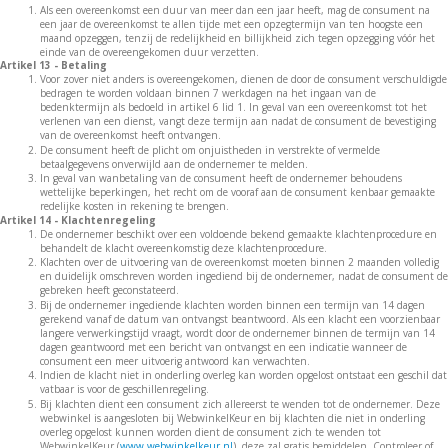
Als een overeenkomst een duur van meer dan een jaar heeft, mag de consument na
een jaar de overeenkomst te allen tijde met een opzegtermijn van ten hoogste een
maand opzeggen, tenzij de redelijkheid en billijkheid zich tegen opzegging vóór het
einde van de overeengekomen duur verzetten.
Artikel 13 - Betaling
Voor zover niet anders is overeengekomen, dienen de door de consument verschuldigde
bedragen te worden voldaan binnen 7 werkdagen na het ingaan van de
bedenktermijn als bedoeld in artikel 6 lid 1. In geval van een overeenkomst tot het
verlenen van een dienst, vangt deze termijn aan nadat de consument de bevestiging
van de overeenkomst heeft ontvangen.
De consument heeft de plicht om onjuistheden in verstrekte of vermelde
betaalgegevens onverwijld aan de ondernemer te melden.
In geval van wanbetaling van de consument heeft de ondernemer behoudens
wettelijke beperkingen, het recht om de vooraf aan de consument kenbaar gemaakte
redelijke kosten in rekening te brengen.
Artikel 14 - Klachtenregeling
De ondernemer beschikt over een voldoende bekend gemaakte klachtenprocedure en
behandelt de klacht overeenkomstig deze klachtenprocedure.
Klachten over de uitvoering van de overeenkomst moeten binnen 2 maanden volledig
en duidelijk omschreven worden ingediend bij de ondernemer, nadat de consument de
gebreken heeft geconstateerd.
Bij de ondernemer ingediende klachten worden binnen een termijn van 14 dagen
gerekend vanaf de datum van ontvangst beantwoord. Als een klacht een voorzienbaar
langere verwerkingstijd vraagt, wordt door de ondernemer binnen de termijn van 14
dagen geantwoord met een bericht van ontvangst en een indicatie wanneer de
consument een meer uitvoerig antwoord kan verwachten.
Indien de klacht niet in onderling overleg kan worden opgelost ontstaat een geschil dat
vatbaar is voor de geschillenregeling.
Bij klachten dient een consument zich allereerst te wenden tot de ondernemer. Deze
webwinkel is aangesloten bij WebwinkelKeur en bij klachten die niet in onderling
overleg opgelost kunnen worden dient de consument zich te wenden tot
WebwinkelKeur (
www.webwinkelkeur.nl
), deze zal gratis bemiddelen. Controleer of