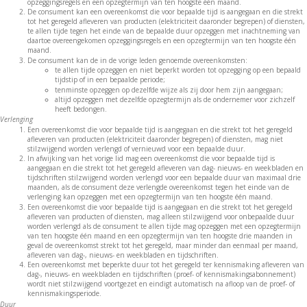
opzeggingsregels en een opzegtermijn van ten hoogste één maand.
De consument kan een overeenkomst die voor bepaalde tijd is aangegaan en die strekt
tot het geregeld afleveren van producten (elektriciteit daaronder begrepen) of diensten,
te allen tijde tegen het einde van de bepaalde duur opzeggen met inachtneming van
daartoe overeengekomen opzeggingsregels en een opzegtermijn van ten hoogste één
maand.
De consument kan de in de vorige leden genoemde overeenkomsten:
te allen tijde opzeggen en niet beperkt worden tot opzegging op een bepaald
tijdstip of in een bepaalde periode;
tenminste opzeggen op dezelfde wijze als zij door hem zijn aangegaan;
altijd opzeggen met dezelfde opzegtermijn als de ondernemer voor zichzelf
heeft bedongen.
Verlenging
Een overeenkomst die voor bepaalde tijd is aangegaan en die strekt tot het geregeld
afleveren van producten (elektriciteit daaronder begrepen) of diensten, mag niet
stilzwijgend worden verlengd of vernieuwd voor een bepaalde duur.
In afwijking van het vorige lid mag een overeenkomst die voor bepaalde tijd is
aangegaan en die strekt tot het geregeld afleveren van dag- nieuws- en weekbladen en
tijdschriften stilzwijgend worden verlengd voor een bepaalde duur van maximaal drie
maanden, als de consument deze verlengde overeenkomst tegen het einde van de
verlenging kan opzeggen met een opzegtermijn van ten hoogste één maand.
Een overeenkomst die voor bepaalde tijd is aangegaan en die strekt tot het geregeld
afleveren van producten of diensten, mag alleen stilzwijgend voor onbepaalde duur
worden verlengd als de consument te allen tijde mag opzeggen met een opzegtermijn
van ten hoogste één maand en een opzegtermijn van ten hoogste drie maanden in
geval de overeenkomst strekt tot het geregeld, maar minder dan eenmaal per maand,
afleveren van dag-, nieuws- en weekbladen en tijdschriften.
Een overeenkomst met beperkte duur tot het geregeld ter kennismaking afleveren van
dag-, nieuws- en weekbladen en tijdschriften (proef- of kennismakingsabonnement)
wordt niet stilzwijgend voortgezet en eindigt automatisch na afloop van de proef- of
kennismakingsperiode.
Duur