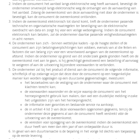
Indien de consument het aanbod langs elektronische weg heeft aanvaard, bevestigt de
ondernemer onverwijld langs elektronische weg de ontvangst van de aanvaarding van
het aanbod. Zolang de overeenkomst van deze aanvaarding niet door de ondernemer is
bevestigd, kan de consument de overeenkomst ontbinden.
Indien de overeenkomst elektronisch tot stand komt, treft de ondernemer passende
technische en organisatorische maatregelen ter beveiliging van de elektronische
overdracht van data en zorgt hij voor een veilige webomgeving. Indien de consument
elektronisch kan betalen, zal de ondernemer daartoe passende veiligheidsmaatregelen
in acht nemen.
De ondernemer kan zich - binnen wettelijke kaders - op de hoogte stellen of de
consument aan zijn betalingsverplichtingen kan voldoen, evenals van al die feiten en
factoren die van belang zijn voor een verantwoord aangaan van de overeenkomst op
afstand. Indien de ondernemer op grond van dit onderzoek goede gronden heeft om de
overeenkomst niet aan te gaan, is hij gerechtigd gemotiveerd een bestelling of aanvraag
te weigeren of aan de uitvoering bijzondere voorwaarden te verbinden.
De ondernemer zal bij het product of dienst aan de consument de volgende informatie,
schriftelijk of op zodanige wijze dat deze door de consument op een toegankelijke
manier kan worden opgeslagen op een duurzame gegevensdrager, meesturen:
het bezoekadres van de vestiging van de ondernemer waar de consument met
klachten terecht kan;
de voorwaarden waaronder en de wijze waarop de consument van het
herroepingsrecht gebruik kan maken, dan wel een duidelijke melding inzake
het uitgesloten zijn van het herroepingsrecht;
de informatie over garanties en bestaande service na aankoop;
de in artikel 4 lid 3 van deze voorwaarden opgenomen gegevens, tenzij de
ondernemer deze gegevens al aan de consument heeft verstrekt vóór de
uitvoering van de overeenkomst;
de vereisten voor opzegging van de overeenkomst indien de overeenkomst een
duur heeft van meer dan één jaar of van onbepaalde duur is.
In geval van een duurtransactie is de bepaling in het vorige lid slechts van toepassing
op de eerste levering.