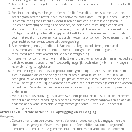
Als plaats van levering geldt het adres dat de consument aan het bedrijf kenbaar heeft
gemaakt.
Met inachtneming van hetgeen hierover in lid 4 van dit artikel is vermeld, zal het
bedrijf geaccepteerde bestellingen met bekwame spoed doch uiterlijk binnen 30 dagen
uitvoeren, tenzij consument akkoord is gegaan met een langere leveringstermijn.
Indien de bezorging vertraging ondervindt, of indien een bestelling niet dan wel
slechts gedeeltelijk kan worden uitgevoerd, ontvangt de consument hiervan uiterlijk
30 dagen nadat hij de bestelling geplaatst heeft bericht. De consument heeft in dat
geval het recht om de overeenkomst zonder kosten te ontbinden. De consument heeft
geen recht op een contractuele schadevergoeding.
Alle levertermijnen zijn indicatief. Aan eventuele genoemde termijnen kan de
consument geen rechten ontlenen. Overschrijding van een termijn geeft de
consument geen recht op contractuele schadevergoeding.
In geval van ontbinding conform het lid 3 van dit artikel zal de ondernemer het bedrag
dat de consument betaald heeft zo spoedig mogelijk, doch uiterlijk binnen 14 dagen
na ontbinding, terugbetalen.
Indien levering van een besteld product onmogelijk blijkt te zijn, zal de ondernemer
zich inspannen om een vervangend artikel beschikbaar te stellen. Uiterlijk bij de
bezorging zal op duidelijke en begrijpelijke wijze worden gemeld dat een vervangend
artikel wordt geleverd. Bij vervangende artikelen kan het herroepingsrecht niet worden
uitgesloten. De kosten van een eventuele retourzending zijn voor rekening van de
ondernemer.
Het risico van beschadiging en/of vermissing van producten berust bij de ondernemer
tot het moment van bezorging aan de consument of een vooraf aangewezen en aan de
ondernemer bekend gemaakte vertegenwoordiger, tenzij uitdrukkelijk anders is
overeengekomen.
Artikel 12 - Duurtransacties: duur, opzegging en verlenging
Opzegging
De consument kan een overeenkomst die voor onbepaalde tijd is aangegaan en die
strekt tot het geregeld afleveren van producten (elektriciteit daaronder begrepen) of
diensten, te allen tijde opzeggen met inachtneming van daartoe overeengekomen