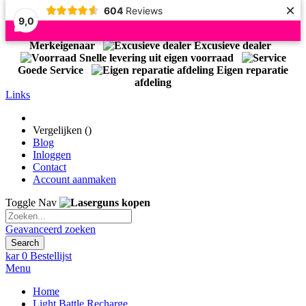
×
604
Reviews
9,0
Officiële Importeur Light Battle
Merkeigenaar
Excusieve dealer
Snelle levering uit eigen voorraad
Goede Service
Eigen reparatie
afdeling
Links
Vergelijken (
)
Blog
Inloggen
Contact
Account aanmaken
Toggle Nav
Geavanceerd zoeken
Search
kar
0
Bestellijst
Menu
Home
Light Battle Recharge