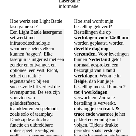
Hoe werkt een Light Battle
Hoe snel wordt mijn
lasergame set?
bestelling geleverd?
Een Light Battle lasergame
Bestellingen die op
set werkt met
werkdagen vóór 14:00 uur
infraroodtechnologie
worden geplaatst, worden
waarmee spelers elkaar
dezelfde dag nog
kunnen ‘taggen’. Elke
verzonden
. Voor leveringen
lasergun is uitgerust met een
binnen
Nederland
geldt
zender en ontvanger, en
normaal gesproken een
optioneel een vest. Richt,
bezorgtijd van
1 tot 3
schiet en raak je
werkdagen
. Woon je in
tegenstander: bij een
België
, dan kun je je
succesvolle hit verliest die
bestelling meestal binnen
2
levenspunten. De sets zijn
tot 4 werkdagen
voorzien van
verwachten. Zodra je
geluidseffecten,
bestelling is verwerkt,
teamkleuren en spelmodi
ontvang je een
track &
zoals solo of teamplay.
trace code
waarmee je het
Dankzij de anti-cheat
pakket eenvoudig kunt
functie en uitbreidbare
volgen. Tijdens drukke
opties speel je veilig en
periodes zoals feestdagen
eerlijk — waar en wanneer
kan de bezorging iets langer