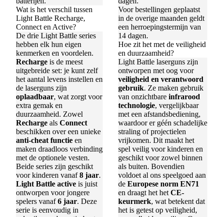
batterijen.
dagen.
Wat is het verschil tussen
Voor bestellingen geplaatst
Light Battle Recharge,
in de overige maanden geldt
Connect en Active?
een herroepingstermijn van
De drie Light Battle series
14 dagen.
hebben elk hun eigen
Hoe zit het met de veiligheid
kenmerken en voordelen.
en duurzaamheid?
Recharge
is de meest
Light Battle laserguns zijn
uitgebreide set: je kunt zelf
ontworpen met oog voor
het aantal levens instellen en
veiligheid en verantwoord
de laserguns zijn
gebruik
. Ze maken gebruik
oplaadbaar
, wat zorgt voor
van onzichtbare
infrarood
extra gemak en
technologie
, vergelijkbaar
duurzaamheid. Zowel
met een afstandsbediening,
Recharge
als
Connect
waardoor er géén schadelijke
beschikken over een unieke
straling of projectielen
anti-cheat functie
en
vrijkomen. Dit maakt het
maken draadloos verbinding
spel veilig voor kinderen en
met de optionele vesten.
geschikt voor zowel binnen
Beide series zijn geschikt
als buiten. Bovendien
voor kinderen vanaf
8 jaar
.
voldoet al ons speelgoed aan
Light Battle active
is juist
de
Europese norm EN71
ontworpen voor jongere
en draagt het het
CE-
spelers vanaf
6 jaar
. Deze
keurmerk
, wat betekent dat
serie is eenvoudig in
het is getest op veiligheid,