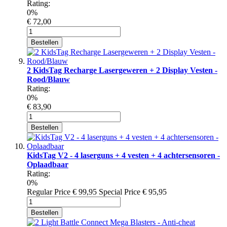
Rating:
0%
€ 72,00
Bestellen
2 KidsTag Recharge Lasergeweren + 2 Display Vesten -
Rood/Blauw
Rating:
0%
€ 83,90
Bestellen
KidsTag V2 - 4 laserguns + 4 vesten + 4 achtersensoren -
Oplaadbaar
Rating:
0%
Regular Price
€ 99,95
Special Price
€ 95,95
Bestellen