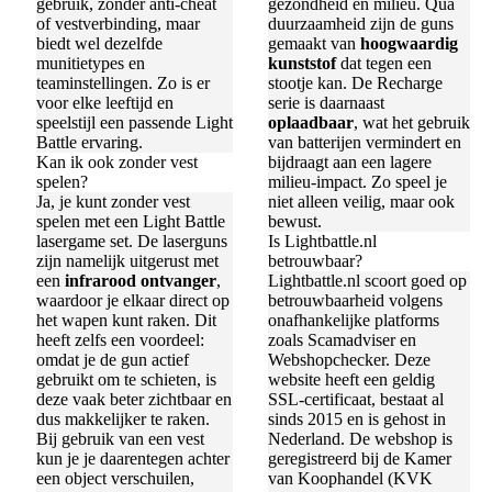
gebruik, zonder anti-cheat
gezondheid en milieu. Qua
of vestverbinding, maar
duurzaamheid zijn de guns
biedt wel dezelfde
gemaakt van
hoogwaardig
munitietypes en
kunststof
dat tegen een
teaminstellingen. Zo is er
stootje kan. De Recharge
voor elke leeftijd en
serie is daarnaast
speelstijl een passende Light
oplaadbaar
, wat het gebruik
Battle ervaring.
van batterijen vermindert en
Kan ik ook zonder vest
bijdraagt aan een lagere
spelen?
milieu-impact. Zo speel je
Ja, je kunt zonder vest
niet alleen veilig, maar ook
spelen met een Light Battle
bewust.
lasergame set. De laserguns
Is Lightbattle.nl
zijn namelijk uitgerust met
betrouwbaar?
een
infrarood ontvanger
,
Lightbattle.nl scoort goed op
waardoor je elkaar direct op
betrouwbaarheid volgens
het wapen kunt raken. Dit
onafhankelijke platforms
heeft zelfs een voordeel:
zoals Scamadviser en
omdat je de gun actief
Webshopchecker. Deze
gebruikt om te schieten, is
website heeft een geldig
deze vaak beter zichtbaar en
SSL-certificaat, bestaat al
dus makkelijker te raken.
sinds 2015 en is gehost in
Bij gebruik van een vest
Nederland. De webshop is
kun je je daarentegen achter
geregistreerd bij de Kamer
een object verschuilen,
van Koophandel (KVK