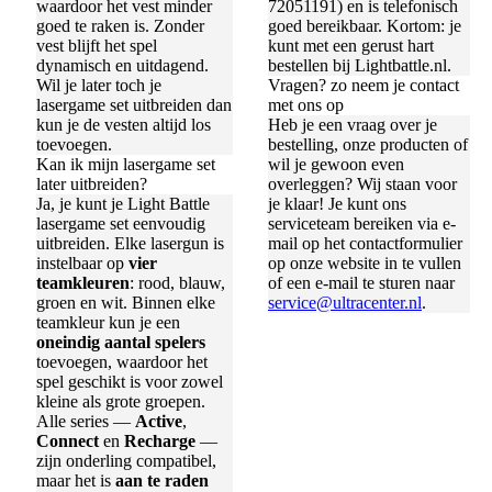
waardoor het vest minder
72051191) en is telefonisch
goed te raken is. Zonder
goed bereikbaar. Kortom: je
vest blijft het spel
kunt met een gerust hart
dynamisch en uitdagend.
bestellen bij Lightbattle.nl.
Wil je later toch je
Vragen? zo neem je contact
lasergame set uitbreiden dan
met ons op
kun je de vesten altijd los
Heb je een vraag over je
toevoegen.
bestelling, onze producten of
Kan ik mijn lasergame set
wil je gewoon even
later uitbreiden?
overleggen? Wij staan voor
Ja, je kunt je Light Battle
je klaar! Je kunt ons
lasergame set eenvoudig
serviceteam bereiken via e-
uitbreiden. Elke lasergun is
mail op het contactformulier
instelbaar op
vier
op onze website in te vullen
teamkleuren
: rood, blauw,
of een e-mail te sturen naar
groen en wit. Binnen elke
service@ultracenter.nl
.
teamkleur kun je een
oneindig aantal spelers
toevoegen, waardoor het
spel geschikt is voor zowel
kleine als grote groepen.
Alle series —
Active
,
Connect
en
Recharge
—
zijn onderling compatibel,
maar het is
aan te raden