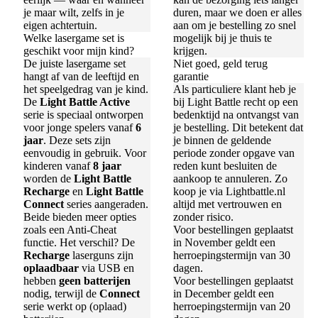
je maar wilt, zelfs in je
duren, maar we doen er alles
eigen achtertuin.
aan om je bestelling zo snel
Welke lasergame set is
mogelijk bij je thuis te
geschikt voor mijn kind?
krijgen.
De juiste lasergame set
Niet goed, geld terug
hangt af van de leeftijd en
garantie
het speelgedrag van je kind.
Als particuliere klant heb je
De
Light Battle Active
bij Light Battle recht op een
serie is speciaal ontworpen
bedenktijd na ontvangst van
voor jonge spelers vanaf
6
je bestelling. Dit betekent dat
jaar
. Deze sets zijn
je binnen de geldende
eenvoudig in gebruik. Voor
periode zonder opgave van
kinderen vanaf
8 jaar
reden kunt besluiten de
worden de
Light Battle
aankoop te annuleren. Zo
Recharge
en
Light Battle
koop je via Lightbattle.nl
Connect
series aangeraden.
altijd met vertrouwen en
Beide bieden meer opties
zonder risico.
zoals een Anti-Cheat
Voor bestellingen geplaatst
functie. Het verschil? De
in November geldt een
Recharge
laserguns zijn
herroepingstermijn van 30
oplaadbaar
via USB en
dagen.
hebben
geen batterijen
Voor bestellingen geplaatst
nodig, terwijl de
Connect
in December geldt een
serie werkt op (oplaad)
herroepingstermijn van 20