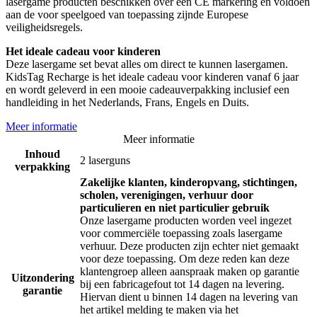
lasergame producten beschikken over een CE markering en voldoen
aan de voor speelgoed van toepassing zijnde Europese
veiligheidsregels.
Het ideale cadeau voor kinderen
Deze lasergame set bevat alles om direct te kunnen lasergamen.
KidsTag Recharge is het ideale cadeau voor kinderen vanaf 6 jaar
en wordt geleverd in een mooie cadeauverpakking inclusief een
handleiding in het Nederlands, Frans, Engels en Duits.
Meer informatie
Meer informatie
Inhoud
2 laserguns
verpakking
Zakelijke klanten, kinderopvang, stichtingen,
scholen, verenigingen, verhuur door
particulieren en niet particulier gebruik
Onze lasergame producten worden veel ingezet
voor commerciële toepassing zoals lasergame
verhuur. Deze producten zijn echter niet gemaakt
voor deze toepassing. Om deze reden kan deze
klantengroep alleen aanspraak maken op garantie
Uitzondering
bij een fabricagefout tot 14 dagen na levering.
garantie
Hiervan dient u binnen 14 dagen na levering van
het artikel melding te maken via het