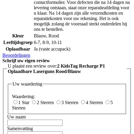
contactformulier. Voor defecten die na 14 dagen na
levering ontstaan, staat onze reparatieafdeling voor
u klaar. Na 14 dagen zijn alle verzendkosten en
reparatiekosten voor uw rekening. Het is ook
mogelijk zolang de voorraad strekt onderdelen bij
ons te bestellen.
Kleur
Blauw, Rood
Leeftijdsgroep
6-7, 8-9, 10-11
Oplaadbaar
Ja (vaste accupack)
Beoordelingen
Schrijf uw eigen review
U plaatst een review over:
2 KidsTag Recharge P1
Oplaadbare Laserguns Rood/Blauw
Uw waardering
Waardering:
1 Star
2 Sterren
3 Sterren
4 Sterren
5
Sterren
Uw naam
Samenvatting