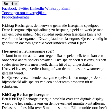
Bestellen
Facebook
Twitter
LinkedIn
Whatsapp
Email
Toevoegen om te vergelijken
Productinformatie
Kidstag Recharge is de nieuwste generatie lasergame speelgoed.
Deze laserguns zijn oplaadbaar, zo bespaar je geld en werk je mee
aan een beter milieu. Met volledig opgeladen laserguns kan je tot
wel 6 uren lasergamen. Deze oplaadbare laserguns zijn eenvoudig in
gebruik en daarom geschikt voor kinderen vanaf 6 jaar.
Hoe speel je het lasergame spel?
Je kunt in maximaal 4 teams tegen elkaar spelen, elk team kan een
onbeperkt aantal spelers bevatten. Elke speler heeft 9 levens, als een
speler geen levens meer heeft, dan is hij of zij uitgeschakeld.
Hoeveel levens je verliest hangt af van de munitiesoort waarmee je
geraakt wordt.
Er zijn veel verschillende lasergame spelvarianten mogelijk. Je kunt
bijvoorbeeld alle spelers van een ander team proberen uit te
schakelen.
KidsTag Recharge laserguns
Een KidsTag Recharge lasergun beschikt over een digitale display
waarop je het aantal levens en de hoeveelheid munitie kunt aflezen.
De lasergun beschikt over 5 munitie soorten. Elke munitiesoort heeft