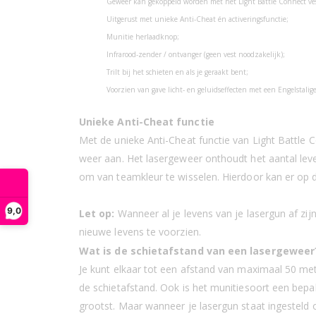
Geweer kan gekoppeld worden met het Light Battle Connect vest
Uitgerust met unieke Anti-Cheat én activeringsfunctie;
Munitie herlaadknop;
Infrarood-zender / ontvanger (geen vest noodzakelijk);
Trilt bij het schieten en als je geraakt bent;
Voorzien van gave licht- en geluidseffecten met een Engelstalig
Unieke Anti-Cheat functie
Met de unieke Anti-Cheat functie van Light Battle C
weer aan. Het lasergeweer onthoudt het aantal lev
om van teamkleur te wisselen. Hierdoor kan er op de
9,0
Let op:
Wanneer al je levens van je lasergun af zi
nieuwe levens te voorzien.
Wat is de schietafstand van een lasergeweer
Je kunt elkaar tot een afstand van maximaal 50 m
de schietafstand. Ook is het munitiesoort een bepal
grootst. Maar wanneer je lasergun staat ingesteld 