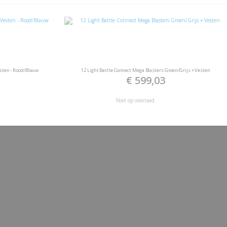
esten - Rood/Blauw
12 Light Battle Connect Mega Blasters Groen/Grijs + Vesten
€ 599,03
Niet op voorraad