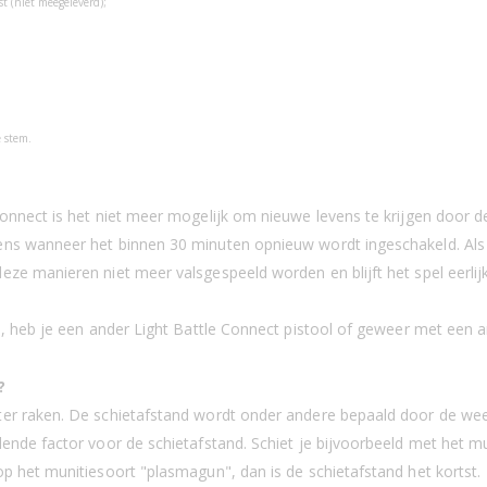
 (niet meegeleverd);
e stem.
onnect is het niet meer mogelijk om nieuwe levens te krijgen door de
ens wanneer het binnen 30 minuten opnieuw wordt ingeschakeld. Als j
ze manieren niet meer valsgespeeld worden en blijft het spel eerlijk
jn, heb je een ander Light Battle Connect pistool of geweer met een 
?
eter raken. De schietafstand wordt onder andere bepaald door de we
ende factor voor de schietafstand. Schiet je bijvoorbeeld met het mun
op het munitiesoort "plasmagun", dan is de schietafstand het kortst.