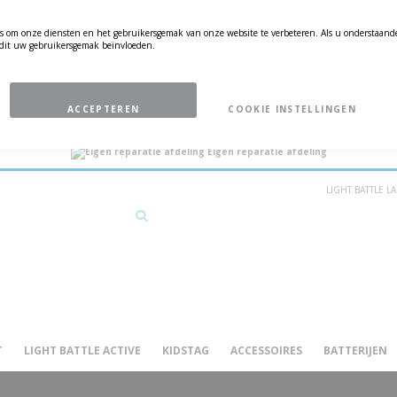
s om onze diensten en het gebruikersgemak van onze website te verbeteren. Als u onderstaande
n dit uw gebruikersgemak beïnvloeden.
ACCEPTEREN
COOKIE INSTELLINGEN
Merkeigenaar
Excusieve dealer
Snelle
Eigen reparatie afdeling
LIGHT BATTLE 
Search
T
LIGHT BATTLE ACTIVE
KIDSTAG
ACCESSOIRES
BATTERIJEN