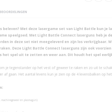
BEOORDELINGEN
is beleven? Met deze lasergame set van Light Battle kun je l
ame speelgoed. Met Light Battle Connect laserguns heb je de
en in deze set niet meegeleverd en zijn los verkrijgbaar.
W
raken. Deze Light Battle Connect laserguns zijn ook voorzien
het spel uit te zetten en weer aan. Dit houdt het spel eerlij
a Blasters - Blauw/Groen
om je tegenstander op het vest of geweer te raken en zo uit te schake
 af gaan. Het aantal levens kun je zien op de 4 levensbalken op he
n:
un, machinegeweer en plasmagun);