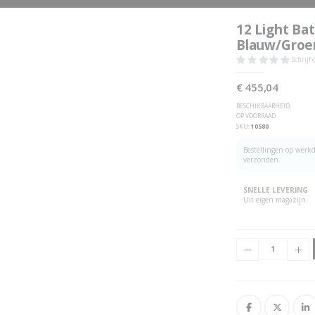
12 Light Ba
Blauw/Groe
Schrijf
€ 455,04
BESCHIKBAARHEID:
OP VOORRAAD
SKU
10580
Bestellingen op werkd
verzonden.
SNELLE LEVERING
Uit eigen magazijn.