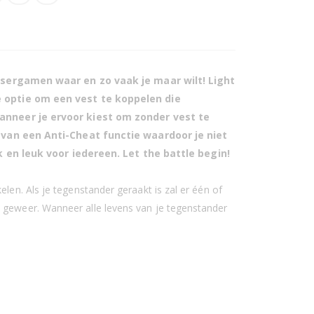
asergamen waar en zo vaak je maar wilt! Light
 optie om een vest te koppelen die
anneer je ervoor kiest om zonder vest te
 van een Anti-Cheat functie waardoor je niet
k en leuk voor iedereen. Let the battle begin!
12 Light Battle Connect Mega Blasters - Blauw/Groen
len. Als je tegenstander geraakt is zal er één of
t geweer. Wanneer alle levens van je tegenstander