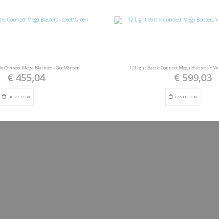
tle Connect Mega Blasters - Geel/Groen
12 Light Battle Connect Mega Blasters + V
€ 455,04
€ 599,03
BESTELLEN
BESTELLEN