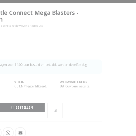
ttle Connect Mega Blasters -
n
 de eerste review over dit product
agen voor 14:00 uur besteld en betaald, worden dezelfde dag
VEILIG
WEBWINKELKEUR
CE EN71-gecertificeerd.
Betrouwbare website.
BESTELLEN