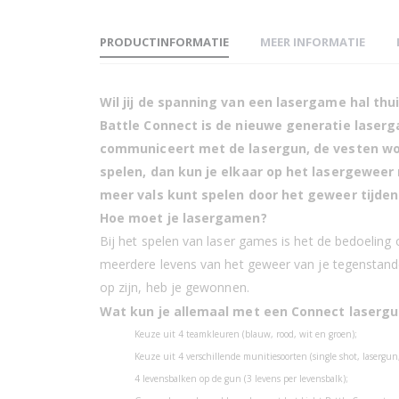
PRODUCTINFORMATIE
MEER INFORMATIE
Wil jij de spanning van een lasergame hal thu
Battle Connect is de nieuwe generatie laserg
communiceert met de lasergun, de vesten word
spelen, dan kun je elkaar op het lasergeweer 
meer vals kunt spelen door het geweer tijdens 
12 Light Battle Connect Meg
Hoe moet je lasergamen?
Bij het spelen van laser games is het de bedoeling 
meerdere levens van het geweer van je tegenstander
op zijn, heb je gewonnen.
Wat kun je allemaal met een Connect lasergu
Keuze uit 4 teamkleuren (blauw, rood, wit en groen);
Keuze uit 4 verschillende munitiesoorten (single shot, laserg
4 levensbalken op de gun (3 levens per levensbalk);