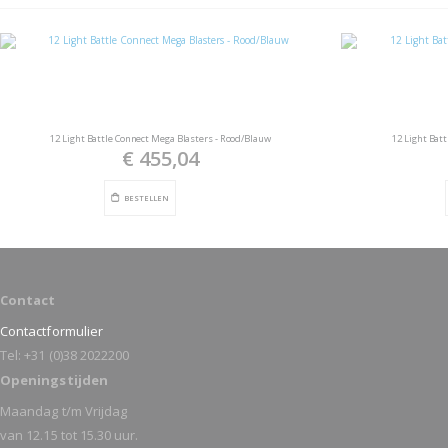
12 Light Battle Connect Mega Blasters - Rood/Blauw
12 Light Bat
€ 455,04
BESTELLEN
Contact
Contactformulier
Tel: +31 (0)38 2022200
Openingstijden
Maandag t/m Vrijdag
van 12.15 tot 15.30 uur.