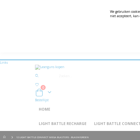
We gebruiken cookie
niet accepteert, ka
Officiële Importeur Light Battle
Links
producten
0
kar
Bestellijst
HOME
LIGHT BATTLE RECHARGE
LIGHT BATTLE CONNEC
12 LIGHT BATTLE CONNECT MEGA BLASTERS - BLAUW/GROEN