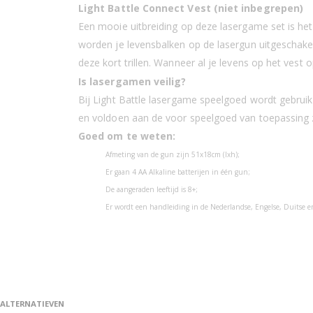
Light Battle Connect Vest (niet inbegrepen)
Een mooie uitbreiding op deze lasergame set is he
worden je levensbalken op de lasergun uitgeschakel
deze kort trillen. Wanneer al je levens op het vest 
Is lasergamen veilig?
Bij Light Battle lasergame speelgoed wordt gebruik
en voldoen aan de voor speelgoed van toepassing z
Goed om te weten:
Afmeting van de gun zijn 51x18cm (lxh);
Er gaan 4 AA Alkaline batterijen in één gun;
De aangeraden leeftijd is 8+;
Er wordt een handleiding in de Nederlandse, Engelse, Duitse en
ALTERNATIEVEN