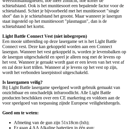
weersomstandigheden, hoe meer zonlicht, hoe korter de
schietafstand. Ook is het munitiesoort een bepalende factor voor de
schietafstand. Schiet je bijvoorbeeld met het munitiesoort "single
shot" dan is je schietafstand het grootst. Maar wanneer je lasergun
staat ingesteld op het munitiesoort "plasmagun", dan is de
schietafstand het kortst.
Light Battle Connect Vest (niet inbegrepen)
Een mooie uitbreiding op deze lasergame set is het Light Battle
Connect vest. Deze kan gekoppeld worden aan een Connect
lasergun. Wanneer het vest gekoppeld is, worden je levensbalken op
de lasergun uitgeschakeld en speel je alleen nog met de levens op
het vest. Wanneer je geraakt wordt gaat er een leven van het vest af
en zal deze kort trillen. Wanneer al je levens op het vest op zijn,
wordt het verbonden laserpistool uitgeschakeld.
Is lasergamen veilig?
Bij Light Battle lasergame speelgoed wordt gebruik gemaakt van
onzichtbaar en onschadelijk infraroodlicht. Alle Light Battle
producten beschikken over een CE markering en voldoen aan de
voor speelgoed van toepassing zijnde Europese veiligheidsregels.
Goed om te weten:
Afmeting van de gun zijn 51x18cm (lxh);
Er gaan 4 AA Alkaline batterijen in één gun;