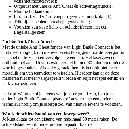
vest (niet meegeleverd);
Uitgerust met unieke Anti-Cheat én activeringsfunctie;
Munitie herlaadknop;
Infrarood-zender / ontvanger (geen vest noodzakelijk);
Trilt bij het schieten en als je geraakt bent;
Voorzien van gave licht- en geluidseffecten met een
Engelstalige stem.
Unieke Anti-Cheat functie
Met de unieke Anti-Cheat functie van Light Battle Connect is het
niet meer mogelijk om nieuwe levens te krijgen door de lasergun in
een spel uit te zetten en vervolgens weer aan. Het lasergeweer
onthoudt het aantal levens wanneer het binnen 30 minuten opnieuw
wordt ingeschakeld. Als je 1x geraakt bent, is het ook niet meer
mogelijk om van teamkleur te wisselen. Hierdoor kan er op deze
manieren niet meer valsgespeeld worden en blijft het spel eerlijk en
leuk voor iedereen!
Let op:
Wanneer al je levens van je lasergun af zijn, heb je een
ander Light Battle Connect pistool of geweer met een andere
teamkleur nodig om je laserpistool van nieuwe levens te voorzien.
Wat is de schietafstand van een lasergeweer?
Je kunt elkaar tot een afstand van maximaal 50 meter raken. De
schietafstand wordt onder andere bepaald door de