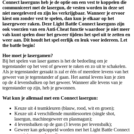
Connect laserguns heb je de optie om een vest te koppelen die
communiceert met de lasergun, de vesten worden in deze set
niet meegeleverd en zijn los verkrijgbaar.
Wanneer je ervoor
kiest om zonder vest te spelen, dan kun je elkaar op het
lasergeweer raken. Deze Light Battle Connect laserguns zijn
ook voorzien van een Anti-Cheat functie waardoor je niet meer
vals kunt spelen door het geweer tijdens het spel uit te zetten en
weer aan. Dit houdt het spel eerlijk en leuk voor iedereen. Let
the battle begin!
Hoe moet je lasergamen?
Bij het spelen van laser games is het de bedoeling om je
tegenstander op het vest of geweer te raken en zo uit te schakelen.
Als je tegenstander geraakt is zal er één of meerdere levens van het
geweer van je tegenstander af gaan. Het aantal levens kun je zien
op de 4 levensbalken op het geweer. Wanneer alle levens van je
tegenstander op zijn, heb je gewonnen.
Wat kun je allemaal met een Connect lasergun:
Keuze uit 4 teamkleuren (blauw, rood, wit en groen);
Keuze uit 4 verschillende munitiesoorten (single shot,
lasergun, machinegeweer en plasmagun);
4 levensbalken op de gun (3 levens per levensbalk);
Geweer kan gekoppeld worden met het Light Battle Connect