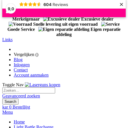
×
604
Reviews
9,0
Officiële Importeur Light Battle
Merkeigenaar
Excusieve dealer
Snelle levering uit eigen voorraad
Goede Service
Eigen reparatie
afdeling
Links
Vergelijken (
)
Blog
Inloggen
Contact
Account aanmaken
Toggle Nav
Geavanceerd zoeken
Search
kar
0
Bestellijst
Menu
Home
Light Battle Recharge