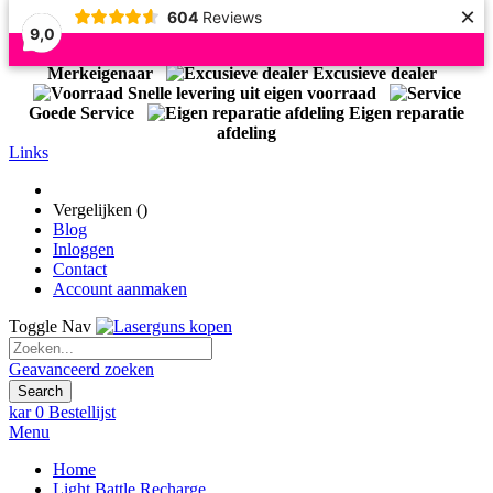
×
604
Reviews
9,0
Officiële Importeur Light Battle
Merkeigenaar
Excusieve dealer
Snelle levering uit eigen voorraad
Goede Service
Eigen reparatie
afdeling
Links
Vergelijken (
)
Blog
Inloggen
Contact
Account aanmaken
Toggle Nav
Geavanceerd zoeken
Search
kar
0
Bestellijst
Menu
Home
Light Battle Recharge