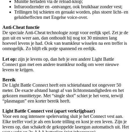
Munitie herladen via de reload-knop;
Infraroodzender en -ontvanger, ook bruikbaar zonder vest;
Trillingen bij schieten en geraakt worden, plus stoere licht- en
geluidseffecten met Engelse voice-over.
Anti-Cheat functie
De speciale Anti-Cheat technologie zorgt voor eerlijk spel. Zet je de
gun uit en weer aan, dan onthoudt hij nog tot 30 minuten lang
hoeveel levens je had. Ook van teamkleur wisselen na een treffer is
onmogelijk. Zo blijft elk potje spannend en eerlijk.
Let op:
zijn je levens op, dan heb je een andere Light Battle
Connect gun met een andere teamkleur nodig om weer nieuwe
levens te krijgen.
Bereik
De Light Battle Connect heeft een schietafstand tot ongeveer 50
meter. De exacte afstand hangt af van lichtomstandigheden en het
gekozen munitietype. Met “single shot” schiet je het verst, terwijl
“plasmagun” een korter bereik heeft.
Light Battle Connect vest (apart verkrijgbaar)
Voor een nog intensere spelervaring sluit je het Connect vest aan.
Elke treffer voel je als een korte trilling en kost je een leven. Zijn je
levens op, dan schakelt de gekoppelde lasergun automatisch uit. Het