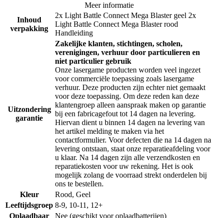
Meer informatie
2x Light Battle Connect Mega Blaster geel 2x
Inhoud
Light Battle Connect Mega Blaster rood
verpakking
Handleiding
Zakelijke klanten, stichtingen, scholen,
verenigingen, verhuur door particulieren en
niet particulier gebruik
Onze lasergame producten worden veel ingezet
voor commerciële toepassing zoals lasergame
verhuur. Deze producten zijn echter niet gemaakt
voor deze toepassing. Om deze reden kan deze
klantengroep alleen aanspraak maken op garantie
Uitzondering
bij een fabricagefout tot 14 dagen na levering.
garantie
Hiervan dient u binnen 14 dagen na levering van
het artikel melding te maken via het
contactformulier. Voor defecten die na 14 dagen na
levering ontstaan, staat onze reparatieafdeling voor
u klaar. Na 14 dagen zijn alle verzendkosten en
reparatiekosten voor uw rekening. Het is ook
mogelijk zolang de voorraad strekt onderdelen bij
ons te bestellen.
Kleur
Rood, Geel
Leeftijdsgroep
8-9, 10-11, 12+
Oplaadbaar
Nee (geschikt voor oplaadbatterijen)