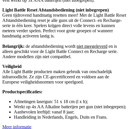
vest werkt op 3x AAA batterijen (niet inbegrepen).
Light Battle Reset Afstandsbediening (niet inbegrepen)
Geen tijdrovend handmatig resetten meer! Met de Light Battle Reset
Afstandsbediening reset je alle guns uit de Connect- en Recharge-
serie in één keer. Spelers krijgen direct volle levens en kunnen
meteen verder spelen. Perfect voor grote groepen of wanneer
handmatig activeren lastig is.
Belangrijk:
de afstandsbediening wordt
niet meegeleverd
en is
alleen geschikt voor de Light Battle Connect en Recharge serie.
Andere modellen zijn niet compatibel.
Veiligheid
Alle Light Battle producten maken gebruik van onschadelijk
infraroodlicht. Ze zijn CE-gecertificeerd en voldoen aan de
Europese veiligheidsnormen voor speelgoed.
Productspecificaties:
Afmetingen lasergun: 51 x 18 cm (l x h);
Werkt op 4x AA Alkaline batterijen per gun (niet inbegrepen);
Aanbevolen leeftijd: vanaf 8 jaar;
Handleiding in Nederlands, Engels, Duits en Frans.
Meer informatie