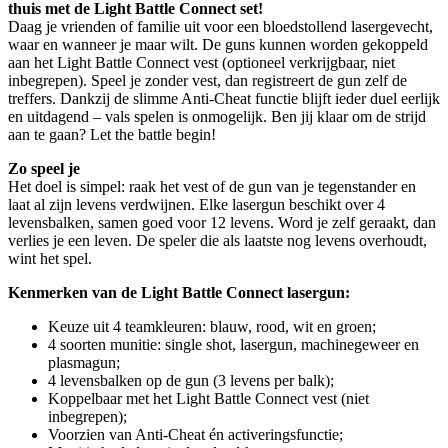
thuis met de Light Battle Connect set!
Daag je vrienden of familie uit voor een bloedstollend lasergevecht,
waar en wanneer je maar wilt. De guns kunnen worden gekoppeld
aan het Light Battle Connect vest (optioneel verkrijgbaar, niet
inbegrepen). Speel je zonder vest, dan registreert de gun zelf de
treffers. Dankzij de slimme Anti-Cheat functie blijft ieder duel eerlijk
en uitdagend – vals spelen is onmogelijk. Ben jij klaar om de strijd
aan te gaan? Let the battle begin!
Zo speel je
Het doel is simpel: raak het vest of de gun van je tegenstander en
laat al zijn levens verdwijnen. Elke lasergun beschikt over 4
levensbalken, samen goed voor 12 levens. Word je zelf geraakt, dan
verlies je een leven. De speler die als laatste nog levens overhoudt,
wint het spel.
Kenmerken van de Light Battle Connect lasergun:
Keuze uit 4 teamkleuren: blauw, rood, wit en groen;
4 soorten munitie: single shot, lasergun, machinegeweer en
plasmagun;
4 levensbalken op de gun (3 levens per balk);
Koppelbaar met het Light Battle Connect vest (niet
inbegrepen);
Voorzien van Anti-Cheat én activeringsfunctie;