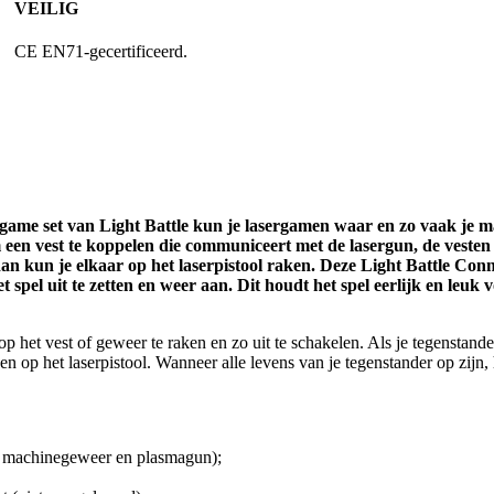
VEILIG
CE EN71-gecertificeerd.
game set van Light Battle kun je lasergamen waar en zo vaak je ma
 een vest te koppelen die communiceert met de lasergun, de vesten 
dan kun je elkaar op het laserpistool raken. Deze Light Battle Con
spel uit te zetten en weer aan. Dit houdt het spel eerlijk en leuk v
op het vest of geweer te raken en zo uit te schakelen. Als je tegenstand
en op het laserpistool. Wanneer alle levens van je tegenstander op zijn
un, machinegeweer en plasmagun);