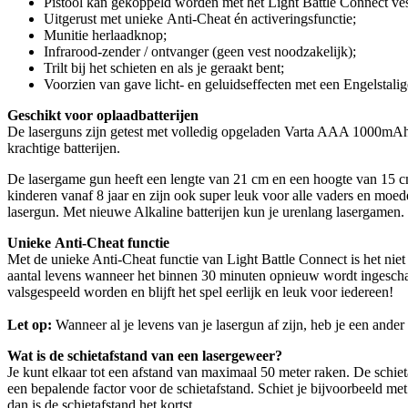
Pistool kan gekoppeld worden met het Light Battle Connect ves
Uitgerust met unieke Anti-Cheat én activeringsfunctie;
Munitie herlaadknop;
Infrarood-zender / ontvanger (geen vest noodzakelijk);
Trilt bij het schieten en als je geraakt bent;
Voorzien van gave licht- en geluidseffecten met een Engelstalig
Geschikt voor oplaadbatterijen
De laserguns zijn getest met volledig opgeladen Varta AAA 1000mAh op
krachtige batterijen.
De lasergame gun heeft een lengte van 21 cm en een hoogte van 15 cm. 
kinderen vanaf 8 jaar en zijn ook super leuk voor alle vaders en moe
lasergun. Met nieuwe Alkaline batterijen kun je urenlang lasergamen.
Unieke Anti-Cheat functie
Met de unieke Anti-Cheat functie van Light Battle Connect is het niet
aantal levens wanneer het binnen 30 minuten opnieuw wordt ingeschake
valsgespeeld worden en blijft het spel eerlijk en leuk voor iedereen!
Let op:
Wanneer al je levens van je lasergun af zijn, heb je een ande
Wat is de schietafstand van een lasergeweer?
Je kunt elkaar tot een afstand van maximaal 50 meter raken. De schie
een bepalende factor voor de schietafstand. Schiet je bijvoorbeeld met
dan is de schietafstand het kortst.