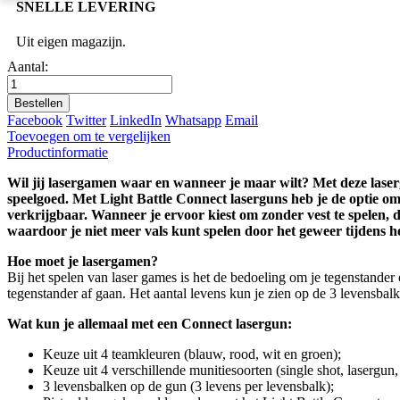
SNELLE LEVERING
Uit eigen magazijn.
Aantal:
Bestellen
Facebook
Twitter
LinkedIn
Whatsapp
Email
Toevoegen om te vergelijken
Productinformatie
Wil jij lasergamen waar en wanneer je maar wilt? Met deze laser
speelgoed. Met Light Battle Connect laserguns heb je de optie om
verkrijgbaar.
Wanneer je ervoor kiest om zonder vest te spelen, 
waardoor je niet meer vals kunt spelen door het geweer tijdens het 
Hoe moet je lasergamen?
Bij het spelen van laser games is het de bedoeling om je tegenstander 
tegenstander af gaan. Het aantal levens kun je zien op de 3 levensbalk
Wat kun je allemaal met een Connect lasergun:
Keuze uit 4 teamkleuren (blauw, rood, wit en groen);
Keuze uit 4 verschillende munitiesoorten (single shot, laserg
3 levensbalken op de gun (3 levens per levensbalk);