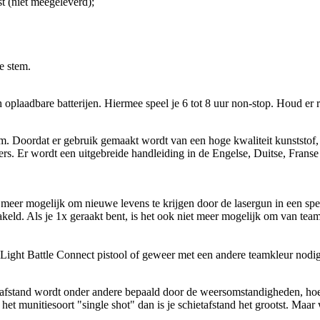
t (niet meegeleverd);
e stem.
laadbare batterijen. Hiermee speel je 6 tot 8 uur non-stop. Houd er r
Doordat er gebruik gemaakt wordt van een hoge kwaliteit kunststof, is 
ders. Er wordt een uitgebreide handleiding in de Engelse, Duitse, Frans
 meer mogelijk om nieuwe levens te krijgen door de lasergun in een spel
ld. Als je 1x geraakt bent, is het ook niet meer mogelijk om van team
r Light Battle Connect pistool of geweer met een andere teamkleur nodig
tafstand wordt onder andere bepaald door de weersomstandigheden, hoe m
 het munitiesoort "single shot" dan is je schietafstand het grootst. Maa