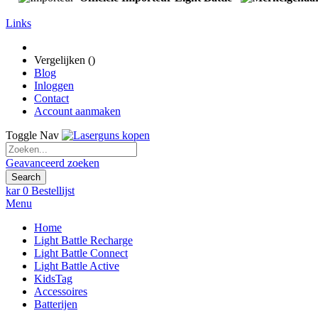
Links
Vergelijken (
)
Blog
Inloggen
Contact
Account aanmaken
Toggle Nav
Geavanceerd zoeken
Search
kar
0
Bestellijst
Menu
Home
Light Battle Recharge
Light Battle Connect
Light Battle Active
KidsTag
Accessoires
Batterijen