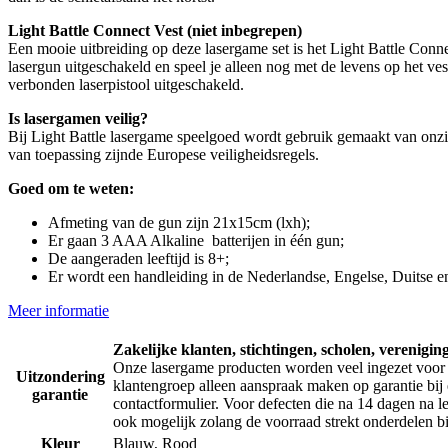
Light Battle Connect Vest (niet inbegrepen)
Een mooie uitbreiding op deze lasergame set is het Light Battle Con
lasergun uitgeschakeld en speel je alleen nog met de levens op het vest
verbonden laserpistool uitgeschakeld.
Is lasergamen veilig?
Bij Light Battle lasergame speelgoed wordt gebruik gemaakt van onzi
van toepassing zijnde Europese veiligheidsregels.
Goed om te weten:
Afmeting van de gun zijn 21x15cm (lxh);
Er gaan 3 AAA Alkaline batterijen in één gun;
De aangeraden leeftijd is 8+;
Er wordt een handleiding in de Nederlandse, Engelse, Duitse e
Meer informatie
Zakelijke klanten, stichtingen, scholen, verenigin
Onze lasergame producten worden veel ingezet voor 
Uitzondering
klantengroep alleen aanspraak maken op garantie bij 
garantie
contactformulier. Voor defecten die na 14 dagen na le
ook mogelijk zolang de voorraad strekt onderdelen bij
Kleur
Blauw, Rood