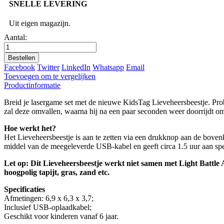
SNELLE LEVERING
Uit eigen magazijn.
Aantal:
Bestellen
Facebook
Twitter
LinkedIn
Whatsapp
Email
Toevoegen om te vergelijken
Productinformatie
Breid je lasergame set met de nieuwe KidsTag Lieveheersbeestje. Prob
zal deze omvallen, waarna hij na een paar seconden weer doorrijdt o
Hoe werkt het?
Het Lieveheersbeestje is aan te zetten via een drukknop aan de boven
middel van de meegeleverde USB-kabel en geeft circa 1.5 uur aan spe
Let op: Dit Lieveheersbeestje werkt niet samen met Light Battle 
hoogpolig tapijt, gras, zand etc.
Specificaties
Afmetingen: 6,9 x 6,3 x 3,7;
Inclusief USB-oplaadkabel;
Geschikt voor kinderen vanaf 6 jaar.