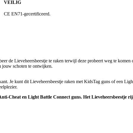
VEILIG
CE EN71-gecertificeerd.
eer de Lieveheersbeestje te raken terwijl deze probeert weg te komen d
m jouw schoten te ontwijken.
kant. Je kunt dit Lieveheersbeestje raken met KidsTag guns of een Light
elplezier.
Anti-Cheat en Light Battle Connect guns. Het Lieveheersbeestje ri