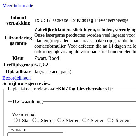
Meer informatie
Inhoud
1x USB laadkabel 1x KidsTag Lieveheersbeestje
verpakking
Zakelijke klanten, stichtingen, scholen, verenigin
Onze lasergame producten worden veel ingezet voor 
Uitzondering
klantengroep alleen aanspraak maken op garantie bij 
garantie
contactformulier. Voor defecten die na 14 dagen na le
ook mogelijk zolang de voorraad strekt onderdelen bij
Kleur
Zwart, Rood
Leeftijdsgroep
6-7, 8-9
Oplaadbaar
Ja (vaste accupack)
Beoordelingen
Schrijf uw eigen review
U plaatst een review over:
KidsTag Lieveheersbeestje
Uw waardering
Waardering:
1 Star
2 Sterren
3 Sterren
4 Sterren
5 Sterren
Uw naam