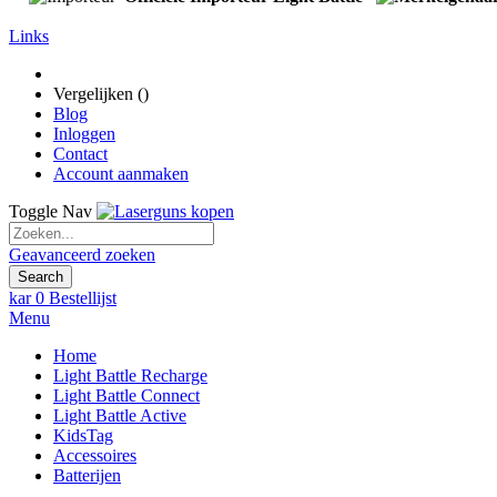
Links
Vergelijken (
)
Blog
Inloggen
Contact
Account aanmaken
Toggle Nav
Geavanceerd zoeken
Search
kar
0
Bestellijst
Menu
Home
Light Battle Recharge
Light Battle Connect
Light Battle Active
KidsTag
Accessoires
Batterijen