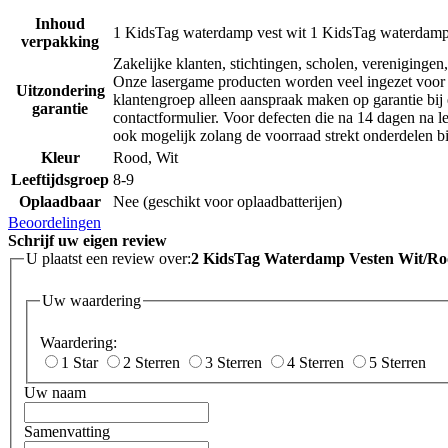
Inhoud
1 KidsTag waterdamp vest wit 1 KidsTag waterdamp
verpakking
Zakelijke klanten, stichtingen, scholen, verenigingen,
Onze lasergame producten worden veel ingezet voor 
Uitzondering
klantengroep alleen aanspraak maken op garantie bij 
garantie
contactformulier. Voor defecten die na 14 dagen na le
ook mogelijk zolang de voorraad strekt onderdelen bij
Kleur
Rood, Wit
Leeftijdsgroep
8-9
Oplaadbaar
Nee (geschikt voor oplaadbatterijen)
Beoordelingen
Schrijf uw eigen review
U plaatst een review over:
2 KidsTag Waterdamp Vesten Wit/R
Uw waardering
Waardering:
1 Star
2 Sterren
3 Sterren
4 Sterren
5 Sterren
Uw naam
Samenvatting