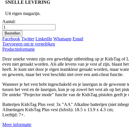
SNELLE LEVERING
Uit eigen magazijn.
Aantal:
Bestellen
Facebook
Twitter
LinkedIn
Whatsapp
Email
Toevoegen om te vergelijken
Productinformatie
Deze unieke vesten zijn een geweldige uitbreiding op je KidsTag of Li
even niet geraakt worden. Als alle levens van je vest af zijn, blaast he
heeft. Je kunt niet door je eigen teamkleur geraakt worden, maar wann
en geweren, maar het vest beschikt niet over een anti-cheat functie.
Wanneer je het vest hebt ingeschakeld en je lasergun in de gewenste te
tussen het vest en de lasergun, kun je op zowel het vest als op het pis
De unieke "Projector mode" functie van de KidsTag pistolen geeft je 
Batterijen KidsTag Plus vest: 3x "AA" Alkaline batterijen (niet inbeg
Afmetingen KidsTag Plus vest (lxbxh): 18.5 x 13.9 x 4.3 cm;
Leeftijd: 7+.
Meer informatie