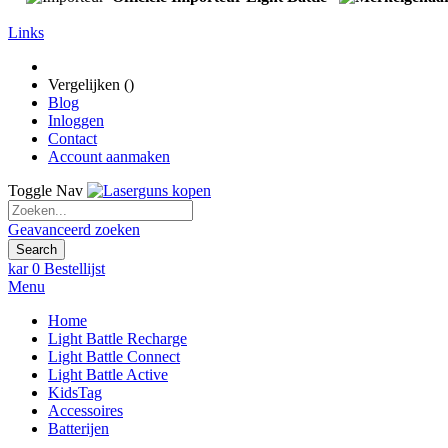
Links
Vergelijken (
)
Blog
Inloggen
Contact
Account aanmaken
Toggle Nav
Geavanceerd zoeken
Search
kar
0
Bestellijst
Menu
Home
Light Battle Recharge
Light Battle Connect
Light Battle Active
KidsTag
Accessoires
Batterijen