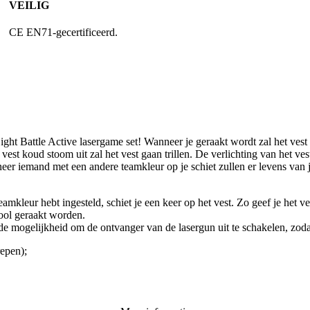
VEILIG
CE EN71-gecertificeerd.
ght Battle Active lasergame set! Wanneer je geraakt wordt zal het vest 
t vest koud stoom uit zal het vest gaan trillen. De verlichting van het v
eer iemand met een andere teamkleur op je schiet zullen er levens van 
amkleur hebt ingesteld, schiet je een keer op het vest. Zo geef je het 
tool geraakt worden.
de mogelijkheid om de ontvanger van de lasergun uit te schakelen, zoda
repen);