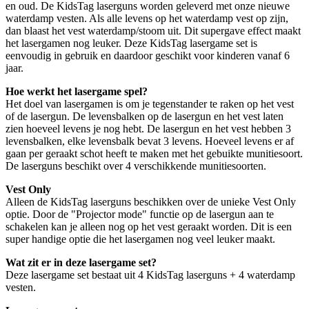
en oud. De KidsTag laserguns worden geleverd met onze nieuwe
waterdamp vesten. Als alle levens op het waterdamp vest op zijn,
dan blaast het vest waterdamp/stoom uit. Dit supergave effect maakt
het lasergamen nog leuker. Deze KidsTag lasergame set is
eenvoudig in gebruik en daardoor geschikt voor kinderen vanaf 6
jaar.
Hoe werkt het lasergame spel?
Het doel van lasergamen is om je tegenstander te raken op het vest
of de lasergun. De levensbalken op de lasergun en het vest laten
zien hoeveel levens je nog hebt. De lasergun en het vest hebben 3
levensbalken, elke levensbalk bevat 3 levens. Hoeveel levens er af
gaan per geraakt schot heeft te maken met het gebuikte munitiesoort.
De laserguns beschikt over 4 verschikkende munitiesoorten.
Vest Only
Alleen de KidsTag laserguns beschikken over de unieke Vest Only
optie. Door de "Projector mode" functie op de lasergun aan te
schakelen kan je alleen nog op het vest geraakt worden. Dit is een
super handige optie die het lasergamen nog veel leuker maakt.
Wat zit er in deze lasergame set?
Deze lasergame set bestaat uit 4 KidsTag laserguns + 4 waterdamp
vesten.