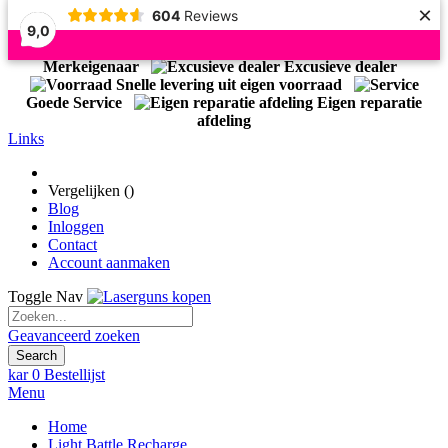
×
604
Reviews
9,0
Officiële Importeur Light Battle
Merkeigenaar
Excusieve dealer
Snelle levering uit eigen voorraad
Goede Service
Eigen reparatie
afdeling
Links
Vergelijken (
)
Blog
Inloggen
Contact
Account aanmaken
Toggle Nav
Geavanceerd zoeken
Search
kar
0
Bestellijst
Menu
Home
Light Battle Recharge