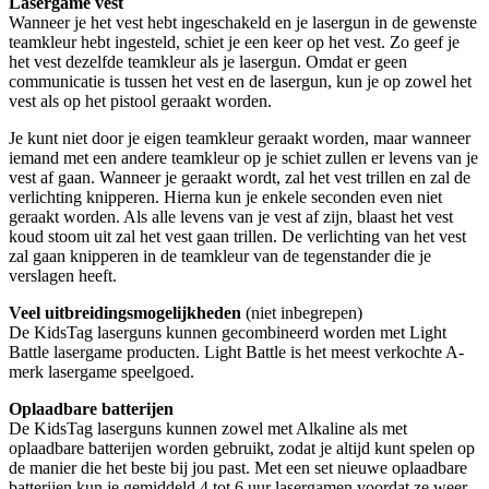
Lasergame vest
Wanneer je het vest hebt ingeschakeld en je lasergun in de gewenste
teamkleur hebt ingesteld, schiet je een keer op het vest. Zo geef je
het vest dezelfde teamkleur als je lasergun. Omdat er geen
communicatie is tussen het vest en de lasergun, kun je op zowel het
vest als op het pistool geraakt worden.
Je kunt niet door je eigen teamkleur geraakt worden, maar wanneer
iemand met een andere teamkleur op je schiet zullen er levens van je
vest af gaan. Wanneer je geraakt wordt, zal het vest trillen en zal de
verlichting knipperen. Hierna kun je enkele seconden even niet
geraakt worden. Als alle levens van je vest af zijn, blaast het vest
koud stoom uit zal het vest gaan trillen. De verlichting van het vest
zal gaan knipperen in de teamkleur van de tegenstander die je
verslagen heeft.
Veel uitbreidingsmogelijkheden
(niet inbegrepen)
De KidsTag laserguns kunnen gecombineerd worden met Light
Battle lasergame producten. Light Battle is het meest verkochte A-
merk lasergame speelgoed.
Oplaadbare batterijen
De KidsTag laserguns kunnen zowel met Alkaline als met
oplaadbare batterijen worden gebruikt, zodat je altijd kunt spelen op
de manier die het beste bij jou past. Met een set nieuwe oplaadbare
batterijen kun je gemiddeld 4 tot 6 uur lasergamen voordat ze weer