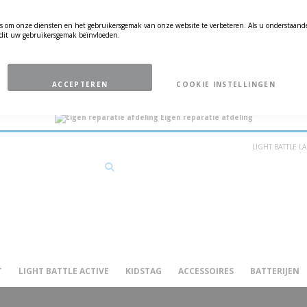
s om onze diensten en het gebruikersgemak van onze website te verbeteren. Als u onderstaande
n dit uw gebruikersgemak beïnvloeden.
ACCEPTEREN
COOKIE INSTELLINGEN
Merkeigenaar
Excusieve dealer
Snelle
Eigen reparatie afdeling
LIGHT BATTLE 
Search
T
LIGHT BATTLE ACTIVE
KIDSTAG
ACCESSOIRES
BATTERIJEN