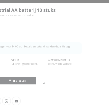
strial AA batterij 10 stuks
 de eerste review over dit product
agen voor 14:00 uur besteld en betaald, worden dezelfde dag
VEILIG
WEBWINKELKEUR
CE EN71-gecertificeerd.
Betrouwbare website.
BESTELLEN