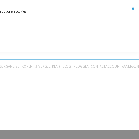
 optionele cookies
Clos
Coo
Bar
 levering uit eigen voorraad
Goede Service
LASERGAME SET KOPEN
VERGELIJKEN (
)
BLOG
INLOGGEN
CONTACT
ACCOUNT AANMAKEN