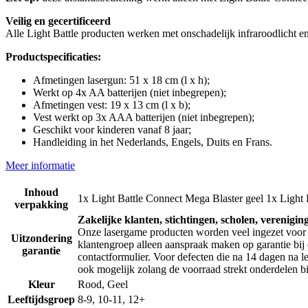
Veilig en gecertificeerd
Alle Light Battle producten werken met onschadelijk infraroodlicht en
Productspecificaties:
Afmetingen lasergun: 51 x 18 cm (l x h);
Werkt op 4x AA batterijen (niet inbegrepen);
Afmetingen vest: 19 x 13 cm (l x b);
Vest werkt op 3x AAA batterijen (niet inbegrepen);
Geschikt voor kinderen vanaf 8 jaar;
Handleiding in het Nederlands, Engels, Duits en Frans.
Meer informatie
Inhoud
1x Light Battle Connect Mega Blaster geel 1x Light 
verpakking
Zakelijke klanten, stichtingen, scholen, verenigin
Onze lasergame producten worden veel ingezet voor 
Uitzondering
klantengroep alleen aanspraak maken op garantie bij 
garantie
contactformulier. Voor defecten die na 14 dagen na le
ook mogelijk zolang de voorraad strekt onderdelen bij
Kleur
Rood, Geel
Leeftijdsgroep
8-9, 10-11, 12+