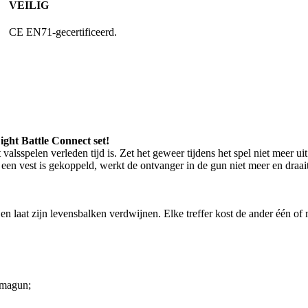
VEILIG
CE EN71-gecertificeerd.
ight Battle Connect set!
t valsspelen verleden tijd is. Zet het geweer tijdens het spel niet meer 
n vest is gekoppeld, werkt de ontvanger in de gun niet meer en draait a
st en laat zijn levensbalken verdwijnen. Elke treffer kost de ander één 
smagun;