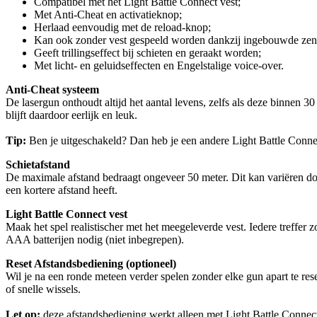
Compatibel met het Light Battle Connect vest;
Met Anti-Cheat en activatieknop;
Herlaad eenvoudig met de reload-knop;
Kan ook zonder vest gespeeld worden dankzij ingebouwde zen
Geeft trillingseffect bij schieten en geraakt worden;
Met licht- en geluidseffecten en Engelstalige voice-over.
Anti-Cheat systeem
De lasergun onthoudt altijd het aantal levens, zelfs als deze binnen 
blijft daardoor eerlijk en leuk.
Tip:
Ben je uitgeschakeld? Dan heb je een andere Light Battle Conne
Schietafstand
De maximale afstand bedraagt ongeveer 50 meter. Dit kan variëren doo
een kortere afstand heeft.
Light Battle Connect vest
Maak het spel realistischer met het meegeleverde vest. Iedere treffer z
AAA batterijen nodig (niet inbegrepen).
Reset Afstandsbediening (optioneel)
Wil je na een ronde meteen verder spelen zonder elke gun apart te res
of snelle wissels.
Let op:
deze afstandsbediening werkt alleen met Light Battle Connect