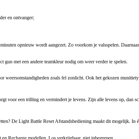
der en ontvanger;
30 minuten opnieuw wordt aangezet. Zo voorkom je valsspelen. Daarnaast
ct gun met een andere teamkleur nodig om weer verder te spelen.
r weersomstandigheden zoals fel zonlicht. Ook het gekozen munitietype b
orgt voor een trilling en vermindert je levens. Zijn alle levens op, dan
etten? De Light Battle Reset Afstandsbediening maakt dit mogelijk. In é
 en Recharge modellen. Los verkrijgbaar, niet inbegrepen.