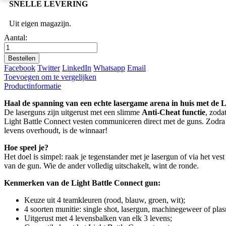
SNELLE LEVERING
Uit eigen magazijn.
Aantal:
Bestellen
Facebook
Twitter
LinkedIn
Whatsapp
Email
Toevoegen om te vergelijken
Productinformatie
Haal de spanning van een echte lasergame arena in huis met de L
De laserguns zijn uitgerust met een slimme
Anti-Cheat functie
, zoda
Light Battle Connect vesten communiceren direct met de guns. Zodra ee
levens overhoudt, is de winnaar!
Hoe speel je?
Het doel is simpel: raak je tegenstander met je lasergun of via het ve
van de gun. Wie de ander volledig uitschakelt, wint de ronde.
Kenmerken van de Light Battle Connect gun:
Keuze uit 4 teamkleuren (rood, blauw, groen, wit);
4 soorten munitie: single shot, lasergun, machinegeweer of pla
Uitgerust met 4 levensbalken van elk 3 levens;