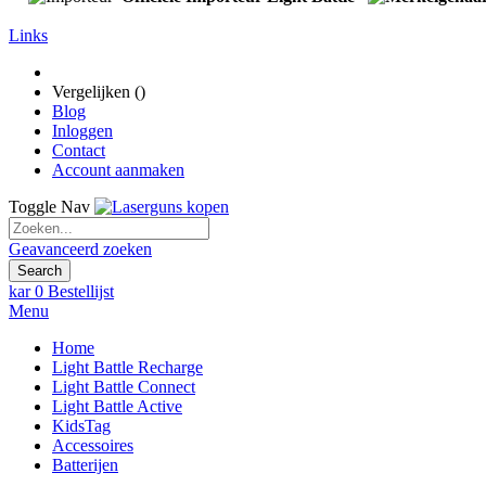
Links
Vergelijken (
)
Blog
Inloggen
Contact
Account aanmaken
Toggle Nav
Geavanceerd zoeken
Search
kar
0
Bestellijst
Menu
Home
Light Battle Recharge
Light Battle Connect
Light Battle Active
KidsTag
Accessoires
Batterijen