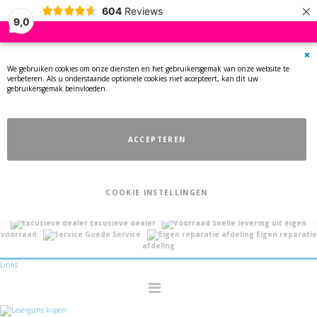
×
604
Reviews
9,0
Clo
We gebruiken cookies om onze diensten en het gebruikersgemak van onze website te
Co
verbeteren. Als u onderstaande optionele cookies niet accepteert, kan dit uw
Bar
gebruikersgemak beïnvloeden.
ACCEPTEREN
COOKIE INSTELLINGEN
Officiële Importeur Light Battle
Merkeigenaar
Excusieve dealer
Snelle levering uit eigen
voorraad
Goede Service
Eigen reparatie
afdeling
Links
Toggle
Nav