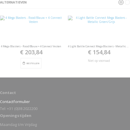
ALTERNATIEVEN
4 Mega Blasters - Rood/Blauw + 4 Connect Vesten
4 Light Battle Connect Mega Blasters - Metallic Groen/Grijs
€ 203,84
€ 154,84
Niet op voorraad
BESTELLEN
Contact
Contactformulier
Tel: +31 (0)38 2022200
Openingstijden
Maandag t/m Vrijdag