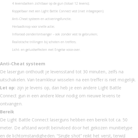
4 levensbalken zichtbaar op de gun (totaal 12 levens);
Koppelbaar met een Light Battle Connect vest (niet inbegrepen);
Anti-Cheat systeem en activeringsfunctie;
Herlaadknop voor snelle actie;
Infrarood-zender/ontvanger – ook zonder vest te gebruiken;
Realistische trillingen bij schoten en treffers;
Licht- en geluidseffecten met Engelse voice-over.
Anti-Cheat systeem
De lasergun onthoudt je levensstand tot 30 minuten, zelfs na
uitschakelen. Van teamkleur wisselen na een treffer is niet mogelijk.
Let op:
zijn je levens op, dan heb je een andere Light Battle
Connect gun in een andere kleur nodig om nieuwe levens te
ontvangen.
Bereik
De Light Battle Connect laserguns hebben een bereik tot ca. 50
meter. De afstand wordt beïnvloed door het gekozen munitietype
en de lichtomstandigheden. “Single shot” reikt het verst, terwijl