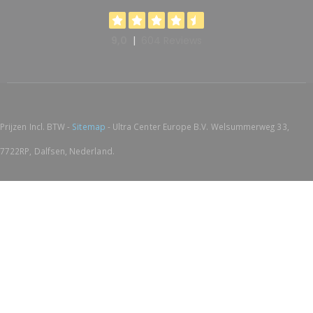
Prijzen Incl. BTW -
Sitemap
- Ultra Center Europe B.V. Welsummerweg 33,
7722RP, Dalfsen, Nederland.