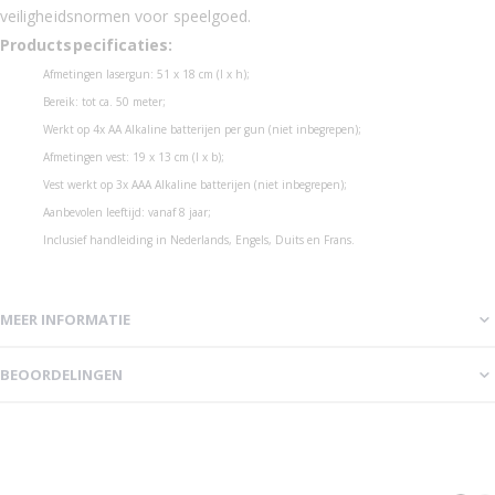
veiligheidsnormen voor speelgoed.
Productspecificaties:
Afmetingen lasergun: 51 x 18 cm (l x h);
Bereik: tot ca. 50 meter;
Werkt op 4x AA Alkaline batterijen per gun (niet inbegrepen);
Afmetingen vest: 19 x 13 cm (l x b);
Vest werkt op 3x AAA Alkaline batterijen (niet inbegrepen);
Aanbevolen leeftijd: vanaf 8 jaar;
Inclusief handleiding in Nederlands, Engels, Duits en Frans.
MEER INFORMATIE
BEOORDELINGEN