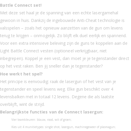
Battle Connect set!
Met deze set haal je de spanning van een echte lasergamehal
gewoon in huis. Dankzij de ingebouwde Anti-Cheat technologie is
valsspelen – zoals het opnieuw aanzetten van de gun om levens
terug te krijgen – onmogelijk. Zo blijft elk duel eerlijk en spannend.
Voor een extra intensieve beleving zijn de guns te koppelen aan de
Light Battle Connect vesten (optioneel verkrijgbaar, niet
inbegrepen). Koppel je een vest, dan moet je je tegenstander direct
op het vest raken. Ben jij sneller dan je tegenstander?
Hoe werkt het spel?
Het principe is eenvoudig: raak de lasergun of het vest van je
tegenstander en speel levens weg. Elke gun beschikt over 4
levensbalken met in totaal 12 levens. Degene die als laatste
overblijft, wint de strijd.
Belangrijkste functies van de Connect lasergun:
Vier teamkleuren: blauw, rood, wit of groen;
Kies uit 4 munitietypes: single shot, lasergun, machinegeweer of plasmagun;