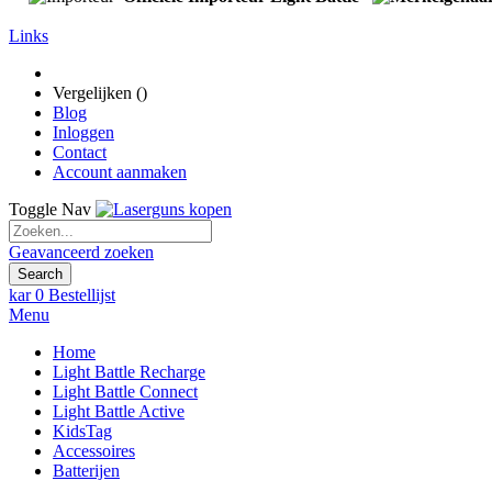
Links
Vergelijken (
)
Blog
Inloggen
Contact
Account aanmaken
Toggle Nav
Geavanceerd zoeken
Search
kar
0
Bestellijst
Menu
Home
Light Battle Recharge
Light Battle Connect
Light Battle Active
KidsTag
Accessoires
Batterijen