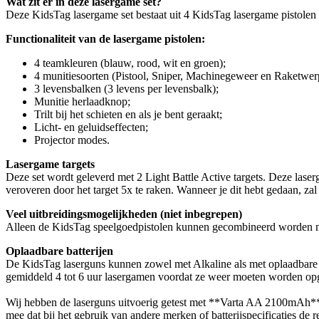
Wat zit er in deze lasergame set?
Deze KidsTag lasergame set bestaat uit 4 KidsTag lasergame pistolen 
Functionaliteit van de lasergame pistolen:
4 teamkleuren (blauw, rood, wit en groen);
4 munitiesoorten (Pistool, Sniper, Machinegeweer en Raketwer
3 levensbalken (3 levens per levensbalk);
Munitie herlaadknop;
Trilt bij het schieten en als je bent geraakt;
Licht- en geluidseffecten;
Projector modes.
Lasergame targets
Deze set wordt geleverd met 2 Light Battle Active targets. Deze laserg
veroveren door het target 5x te raken. Wanneer je dit hebt gedaan, za
Veel uitbreidingsmogelijkheden (niet inbegrepen)
Alleen de KidsTag speelgoedpistolen kunnen gecombineerd worden met
Oplaadbare batterijen
De KidsTag laserguns kunnen zowel met Alkaline als met oplaadbare bat
gemiddeld 4 tot 6 uur lasergamen voordat ze weer moeten worden opgel
Wij hebben de laserguns uitvoerig getest met **Varta AA 2100mAh** 
mee dat bij het gebruik van andere merken of batterijspecificaties de r