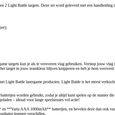
en 2 Light Battle targets. Deze set word geleverd met een handleiding i
per);
ame targets kun je als te veroveren vlag gebruiken. Verstop jouw vlag i
l het target in jouw teamkleur blijven knipperen en heb je hem veroverd.
 Light Battle lasergame producten. Light Battle is het meest verkoc
terijen worden gebruikt, zodat je altijd kunt spelen op de manier die h
aden – ideaal voor lange speelsessies vol actie!
en **Varta AAA 1000mAh** batterijen, en bevelen deze dan ook van ha
esultaten kunnen verschillen.