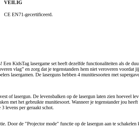
VEILIG
CE EN71-gecertificeerd.
! Een KidsTag lasergame set heeft dezelfde functionaliteiten als de d
eroveren vlag” en zorg dat je tegenstanders hem niet veroveren voordat j
elers lasergamen. De laserguns hebben 4 munitiesoorten met supergave li
vest of lasergun. De levensbalken op de lasergun laten zien hoeveel lev
aken met het gebruikte munitiesoort. Wanneer je tegenstander jou heeft g
 3 levens per geraakt schot.
e. Door de "Projector mode" functie op de lasergun aan te schakelen ka