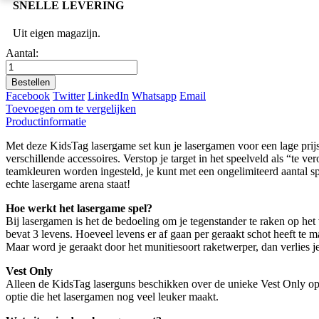
SNELLE LEVERING
Uit eigen magazijn.
Aantal:
Bestellen
Facebook
Twitter
LinkedIn
Whatsapp
Email
Toevoegen om te vergelijken
Productinformatie
Met deze KidsTag lasergame set kun je lasergamen voor een lage prijs
verschillende accessoires. Verstop je target in het speelveld als “te v
teamkleuren worden ingesteld, je kunt met een ongelimiteerd aantal sp
echte lasergame arena staat!
Hoe werkt het lasergame spel?
Bij lasergamen is het de bedoeling om je tegenstander te raken op het 
bevat 3 levens. Hoeveel levens er af gaan per geraakt schot heeft te m
Maar word je geraakt door het munitiesoort raketwerper, dan verlies je
Vest Only
Alleen de KidsTag laserguns beschikken over de unieke Vest Only opti
optie die het lasergamen nog veel leuker maakt.