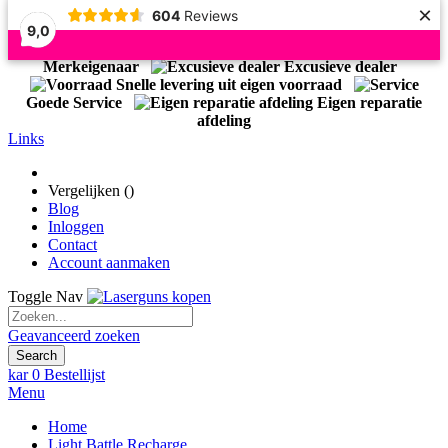
×
604
Reviews
9,0
Officiële Importeur Light Battle
Merkeigenaar
Excusieve dealer
Snelle levering uit eigen voorraad
Goede Service
Eigen reparatie
afdeling
Links
Vergelijken (
)
Blog
Inloggen
Contact
Account aanmaken
Toggle Nav
Geavanceerd zoeken
Search
kar
0
Bestellijst
Menu
Home
Light Battle Recharge