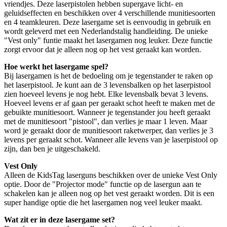
vriendjes. Deze laserpistolen hebben supergave licht- en
geluidseffecten en beschikken over 4 verschillende munitiesoorten
en 4 teamkleuren. Deze lasergame set is eenvoudig in gebruik en
wordt geleverd met een Nederlandstalig handleiding. De unieke
"Vest only" funtie maakt het lasergamen nog leuker. Deze functie
zorgt ervoor dat je alleen nog op het vest geraakt kan worden.
Hoe werkt het lasergame spel?
Bij lasergamen is het de bedoeling om je tegenstander te raken op
het laserpistool. Je kunt aan de 3 levensbalken op het laserpistool
zien hoeveel levens je nog hebt. Elke levensbalk bevat 3 levens.
Hoeveel levens er af gaan per geraakt schot heeft te maken met de
gebuikte munitiesoort. Wanneer je tegenstander jou heeft geraakt
met de munitiesoort "pistool", dan verlies je maar 1 leven. Maar
word je geraakt door de munitiesoort raketwerper, dan verlies je 3
levens per geraakt schot. Wanneer alle levens van je laserpistool op
zijn, dan ben je uitgeschakeld.
Vest Only
Alleen de KidsTag laserguns beschikken over de unieke Vest Only
optie. Door de "Projector mode" functie op de lasergun aan te
schakelen kan je alleen nog op het vest geraakt worden. Dit is een
super handige optie die het lasergamen nog veel leuker maakt.
Wat zit er in deze lasergame set?