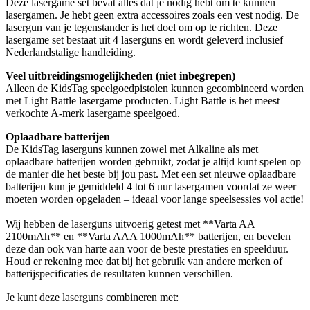
Deze lasergame set bevat alles dat je nodig hebt om te kunnen
lasergamen. Je hebt geen extra accessoires zoals een vest nodig. De
lasergun van je tegenstander is het doel om op te richten. Deze
lasergame set bestaat uit 4 laserguns en wordt geleverd inclusief
Nederlandstalige handleiding.
Veel uitbreidingsmogelijkheden (niet inbegrepen)
Alleen de KidsTag speelgoedpistolen kunnen gecombineerd worden
met Light Battle lasergame producten. Light Battle is het meest
verkochte A-merk lasergame speelgoed.
Oplaadbare batterijen
De KidsTag laserguns kunnen zowel met Alkaline als met
oplaadbare batterijen worden gebruikt, zodat je altijd kunt spelen op
de manier die het beste bij jou past. Met een set nieuwe oplaadbare
batterijen kun je gemiddeld 4 tot 6 uur lasergamen voordat ze weer
moeten worden opgeladen – ideaal voor lange speelsessies vol actie!
Wij hebben de laserguns uitvoerig getest met **Varta AA
2100mAh** en **Varta AAA 1000mAh** batterijen, en bevelen
deze dan ook van harte aan voor de beste prestaties en speelduur.
Houd er rekening mee dat bij het gebruik van andere merken of
batterijspecificaties de resultaten kunnen verschillen.
Je kunt deze laserguns combineren met: