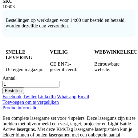
SKU
10603
Bestellingen op werkdagen voor 14:00 uur besteld en betaald,
worden dezelfde dag verzonden.
SNELLE
VEILIG
WEBWINKELKEU
LEVERING
CE EN71-
Betrouwbare
Uit eigen magazijn.
gecertificeerd.
website.
Aantal:
Bestellen
Facebook
Twitter
LinkedIn
Whatsapp
Email
Toevoegen om te vergelijken
Productinformatie
Een complete lasergame set voor 4 spelers. Deze laserguns zijn uit te
breiden met bijvoorbeeld een vest, target, projector en Light Battle
Active laserguns. Met deze KidsTag lasergame laserpistolen kun je
lekker binnen of buiten lasergamen met een onbeperkt aantal