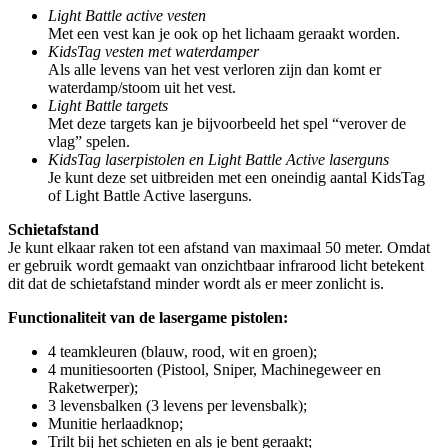
Light Battle active vesten
Met een vest kan je ook op het lichaam geraakt worden.
KidsTag vesten met waterdamper
Als alle levens van het vest verloren zijn dan komt er
waterdamp/stoom uit het vest.
Light Battle targets
Met deze targets kan je bijvoorbeeld het spel “verover de
vlag” spelen.
KidsTag laserpistolen en Light Battle Active laserguns
Je kunt deze set uitbreiden met een oneindig aantal KidsTag
of Light Battle Active laserguns.
Schietafstand
Je kunt elkaar raken tot een afstand van maximaal 50 meter. Omdat
er gebruik wordt gemaakt van onzichtbaar infrarood licht betekent
dit dat de schietafstand minder wordt als er meer zonlicht is.
Functionaliteit van de lasergame pistolen:
4 teamkleuren (blauw, rood, wit en groen);
4 munitiesoorten (Pistool, Sniper, Machinegeweer en
Raketwerper);
3 levensbalken (3 levens per levensbalk);
Munitie herlaadknop;
Trilt bij het schieten en als je bent geraakt;