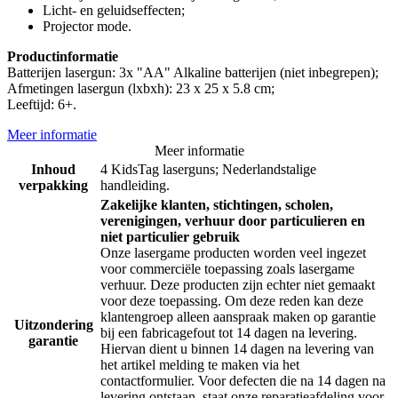
Licht- en geluidseffecten;
Projector mode.
Productinformatie
Batterijen lasergun: 3x "AA" Alkaline batterijen (niet inbegrepen);
Afmetingen lasergun (lxbxh): 23 x 25 x 5.8 cm;
Leeftijd: 6+.
Meer informatie
Meer informatie
Inhoud
4 KidsTag laserguns; Nederlandstalige
verpakking
handleiding.
Zakelijke klanten, stichtingen, scholen,
verenigingen, verhuur door particulieren en
niet particulier gebruik
Onze lasergame producten worden veel ingezet
voor commerciële toepassing zoals lasergame
verhuur. Deze producten zijn echter niet gemaakt
voor deze toepassing. Om deze reden kan deze
klantengroep alleen aanspraak maken op garantie
Uitzondering
bij een fabricagefout tot 14 dagen na levering.
garantie
Hiervan dient u binnen 14 dagen na levering van
het artikel melding te maken via het
contactformulier. Voor defecten die na 14 dagen na
levering ontstaan, staat onze reparatieafdeling voor