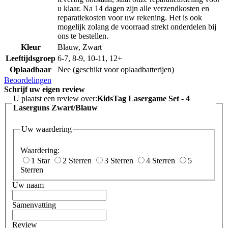
u klaar. Na 14 dagen zijn alle verzendkosten en
reparatiekosten voor uw rekening. Het is ook
mogelijk zolang de voorraad strekt onderdelen bij
ons te bestellen.
Kleur
Blauw, Zwart
Leeftijdsgroep
6-7, 8-9, 10-11, 12+
Oplaadbaar
Nee (geschikt voor oplaadbatterijen)
Beoordelingen
Schrijf uw eigen review
U plaatst een review over:
KidsTag Lasergame Set - 4
Laserguns Zwart/Blauw
Uw waardering
Waardering:
1 Star
2 Sterren
3 Sterren
4 Sterren
5
Sterren
Uw naam
Samenvatting
Review